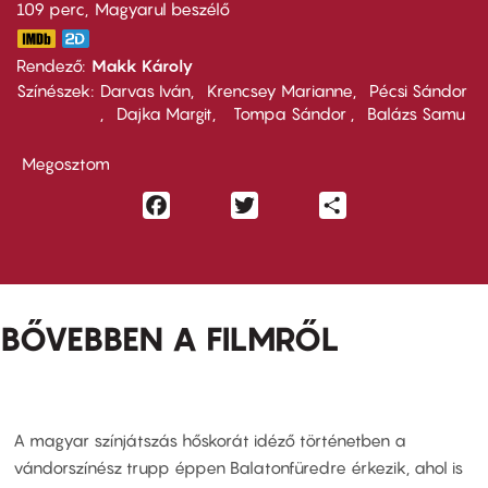
109 perc,
Magyarul beszélő
Rendező
Makk Károly
Színészek
Darvas Iván
Krencsey Marianne
Pécsi Sándor
Dajka Margit
Tompa Sándor
Balázs Samu
Megosztom
Facebook
Twitter
Share
BŐVEBBEN A FILMRŐL
A magyar színjátszás hőskorát idéző történetben a
vándorszínész trupp éppen Balatonfüredre érkezik, ahol is