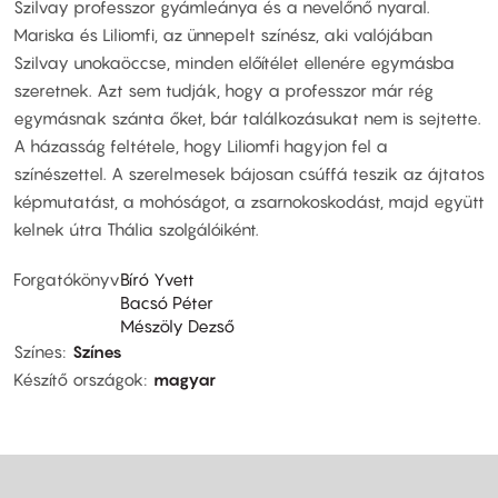
Szilvay professzor gyámleánya és a nevelőnő nyaral.
Mariska és Liliomfi, az ünnepelt színész, aki valójában
Szilvay unokaöccse, minden előítélet ellenére egymásba
szeretnek. Azt sem tudják, hogy a professzor már rég
egymásnak szánta őket, bár találkozásukat nem is sejtette.
A házasság feltétele, hogy Liliomfi hagyjon fel a
színészettel. A szerelmesek bájosan csúffá teszik az ájtatos
képmutatást, a mohóságot, a zsarnokoskodást, majd együtt
kelnek útra Thália szolgálóiként.
Forgatókönyv
Bíró Yvett
Bacsó Péter
Mészöly Dezső
Színes
Színes
Készítő országok
magyar