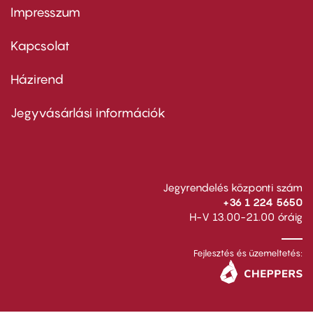
Impresszum
Footer
menu
first
Kapcsolat
Házirend
Footer
menu
second
Jegyvásárlási információk
Jegyrendelés központi szám
+36 1 224 5650
H-V 13.00-21.00 óráig
Fejlesztés és üzemeltetés: