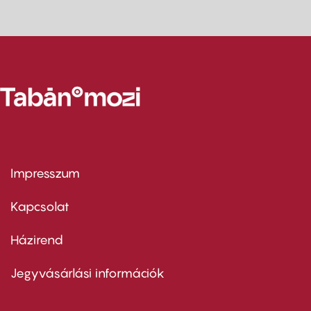
Impresszum
Footer
menu
first
Kapcsolat
Házirend
Footer
menu
second
Jegyvásárlási információk