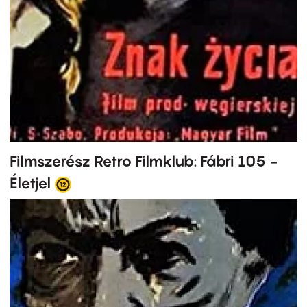
Filmszerész Retro Filmklub: Fábri 105 -
Életjel