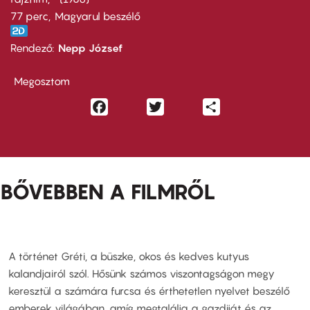
77 perc,
Magyarul beszélő
Rendező
Nepp József
Megosztom
Facebook
Twitter
Share
BŐVEBBEN A FILMRŐL
A történet Gréti, a büszke, okos és kedves kutyus
kalandjairól szól. Hősünk számos viszontagságon megy
keresztül a számára furcsa és érthetetlen nyelvet beszélő
emberek világában, amíg megtalálja a gazdiját és az