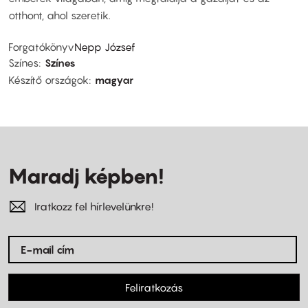
otthont, ahol szeretik.
Forgatókönyv
Nepp József
Színes
Színes
Készítő országok
magyar
Maradj képben!
Iratkozz fel hírlevelünkre!
Feliratkozás