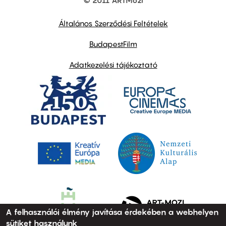
© 2011 ARTMozi
Footer
other
links
Általános Szerződési Feltételek
BudapestFilm
Adatkezelési tájékoztató
A felhasználói élmény javítása érdekében a webhelyen
sütiket használunk