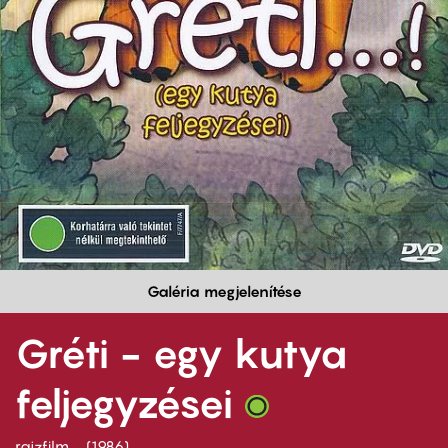
Galéria megjelenítése
Gréti - egy kutya
feljegyzései
rajzfilm
1986