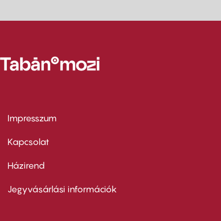
Impresszum
Footer
menu
first
Kapcsolat
Házirend
Footer
menu
second
Jegyvásárlási információk