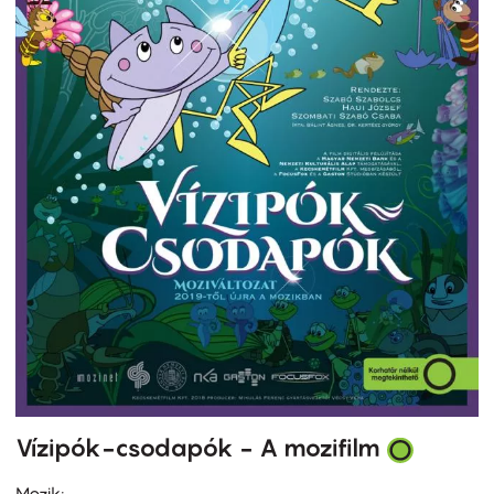
Vízipók-csodapók - A mozifilm
Mozik: