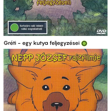
Gréti - egy kutya feljegyzései