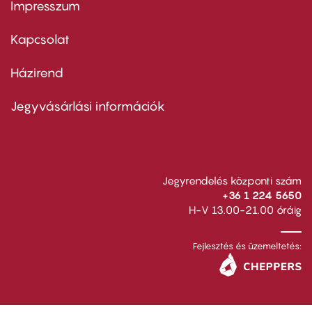
Impresszum
Footer
menu
first
Kapcsolat
Házirend
Footer
menu
second
Jegyvásárlási információk
Jegyrendelés központi szám
+36 1 224 5650
H-V 13.00-21.00 óráig
Fejlesztés és üzemeltetés: