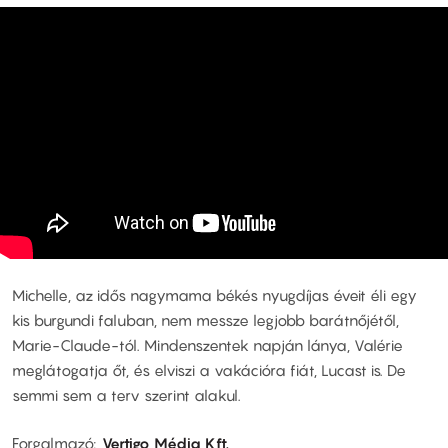
Michelle, az idős nagymama békés nyugdíjas éveit éli egy
kis burgundi faluban, nem messze legjobb barátnőjétől,
Marie-Claude-tól. Mindenszentek napján lánya, Valérie
meglátogatja őt, és elviszi a vakációra fiát, Lucast is. De
semmi sem a terv szerint alakul.
Forgalmazó
Vertigo Média Kft.