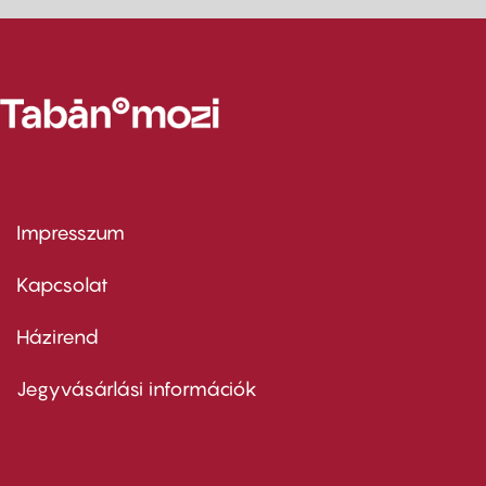
Impresszum
Footer
menu
first
Kapcsolat
Házirend
Footer
menu
second
Jegyvásárlási információk