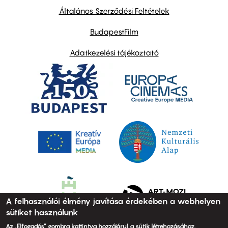
links
Általános Szerződési Feltételek
BudapestFilm
Adatkezelési tájékoztató
A felhasználói élmény javítása érdekében a webhelyen
sütiket használunk
Az „Elfogadás” gombra kattintva hozzájárul a sütik létrehozásához.