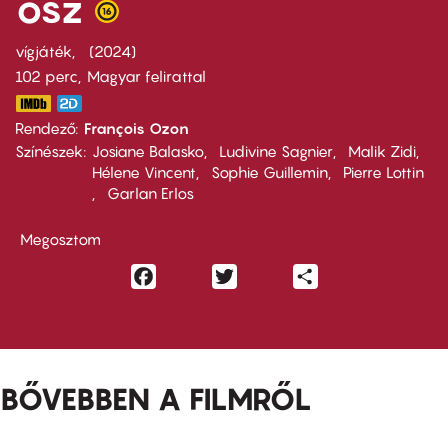
ősz
vígjáték
2024
102 perc,
Magyar felirattal
Rendező
François Ozon
Színészek
Josiane Balasko
Ludivine Sagnier
Malik Zidi
Hélene Vincent
Sophie Guillemin
Pierre Lottin
Garlan Erlos
Megosztom
Facebook
Twitter
Share
BŐVEBBEN A FILMRŐL