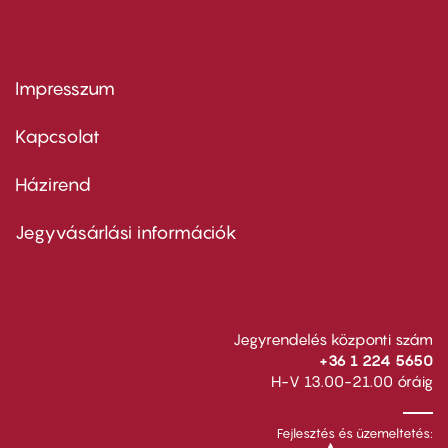
Impresszum
Footer
menu
first
Kapcsolat
Házirend
Footer
menu
second
Jegyvásárlási információk
Jegyrendelés központi szám
+36 1 224 5650
H-V 13.00-21.00 óráig
Fejlesztés és üzemeltetés: