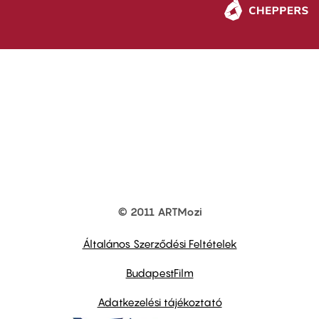
© 2011 ARTMozi
Footer
other
links
Általános Szerződési Feltételek
BudapestFilm
Adatkezelési tájékoztató