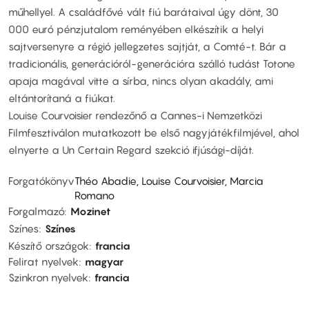
műhellyel. A családfővé vált fiú barátaival úgy dönt, 30
000 euró pénzjutalom reményében elkészítik a helyi
sajtversenyre a régió jellegzetes sajtját, a Comté-t. Bár a
tradicionális, generációról-generációra szálló tudást Totone
apaja magával vitte a sírba, nincs olyan akadály, ami
eltántorítaná a fiúkat.
Louise Courvoisier rendezőnő a Cannes-i Nemzetközi
Filmfesztiválon mutatkozott be első nagyjátékfilmjével, ahol
elnyerte a Un Certain Regard szekció ifjúsági-díját.
Forgatókönyv
Théo Abadie, Louise Courvoisier, Marcia
Romano
Forgalmazó
Mozinet
Színes
Színes
Készítő országok
francia
Felirat nyelvek
magyar
Szinkron nyelvek
francia