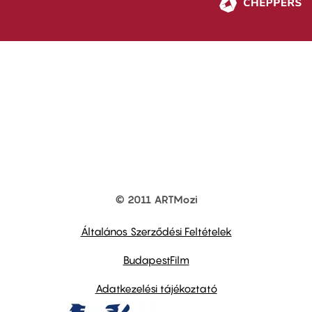
© 2011 ARTMozi
Footer
other
links
Általános Szerződési Feltételek
BudapestFilm
Adatkezelési tájékoztató