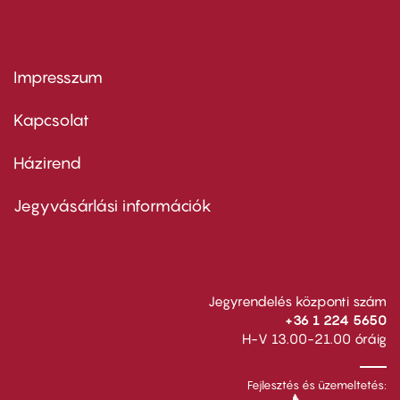
Impresszum
Footer
menu
first
Kapcsolat
Házirend
Footer
menu
second
Jegyvásárlási információk
Jegyrendelés központi szám
+36 1 224 5650
H-V 13.00-21.00 óráig
Fejlesztés és üzemeltetés: