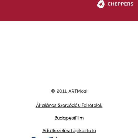
© 2011 ARTMozi
Footer
other
links
Általános Szerződési Feltételek
BudapestFilm
Adatkezelési tájékoztató