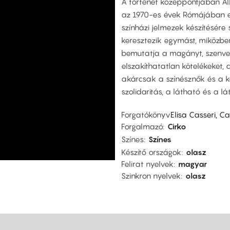
A történet középpontjában Al
az 1970-es évek Rómájában e
színházi jelmezek készítésére s
keresztezik egymást, miközbe
bemutatja a magányt, szenved
elszakíthatatlan kötelékeket, 
akárcsak a színésznők és a ka
szolidaritás, a látható és a lá
Forgatókönyv
Elisa Casseri, C
Forgalmazó
Cirko
Színes
Színes
Készítő országok
olasz
Felirat nyelvek
magyar
Szinkron nyelvek
olasz