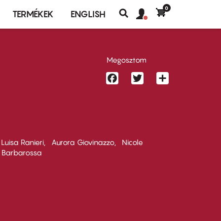
0
Felhasználó
Felhasználói
TERMÉKEK
ENGLISH
fiók
Keresés
fiók
menü
menüje
Megosztom
Facebook
Twitter
Share
Luisa Ranieri
Aurora Giovinazzo
Nicole
 Barbarossa