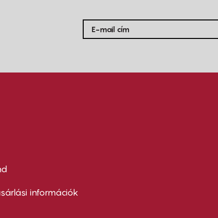
nd
ter
nu
sárlási információk
ond