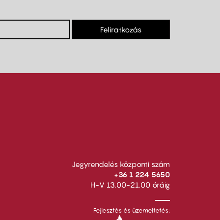
Feliratkozás
Jegyrendelés központi szám
+36 1 224 5650
H-V 13.00-21.00 óráig
Fejlesztés és üzemeltetés: