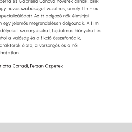
berta és Gabriella Canova nővérek állnak, akik
gy neves szabóságot vezetnek, amely film- és
pecializálódott. Az itt dolgozó nők életútjai
n egy jelentős megrendelésen dolgoznak. A film
élyeket, szorongásokat, fájdalmas hiányokat és
ahol a valóság és a fikció összefonódik,
rakterek élete, a versengés és a női
thatatlan.
arlotta Corradi, Ferzan Ozpetek