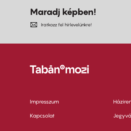
Maradj képben!
Iratkozz fel hírlevelünkre!
Impresszum
Házire
Footer
Foo
menu
me
Kapcsolat
Jegyvá
first
sec