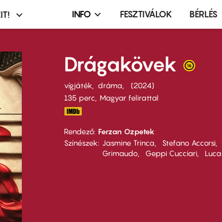
INFO
FESZTIVÁLOK
BÉRLÉS
IT!
Infó,
asztó
esemény,
terembérlés
Drágakövek
menü
vígjáték
dráma
2024
135 perc,
Magyar felirattal
Rendező
Ferzan Ozpetek
Színészek
Jasmine Trinca
Stefano Accorsi
Grimaudo
Geppi Cucciari
Luca