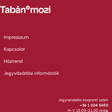
Impresszum
Footer
menu
first
Kapcsolat
Házirend
Footer
menu
second
Jegyvásárlási információk
Jegyrendelés központi szám
+36 1 224 5650
H-V 13.00-21.00 óráig