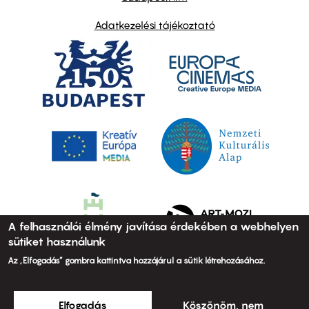
Adatkezelési tájékoztató
A felhasználói élmény javítása érdekében a webhelyen
sütiket használunk
Az „Elfogadás” gombra kattintva hozzájárul a sütik létrehozásához.
Elfogadás
Köszönöm, nem