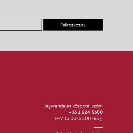
Feliratkozás
Jegyrendelés központi szám
+36 1 224 5650
H-V 13.00-21.00 óráig