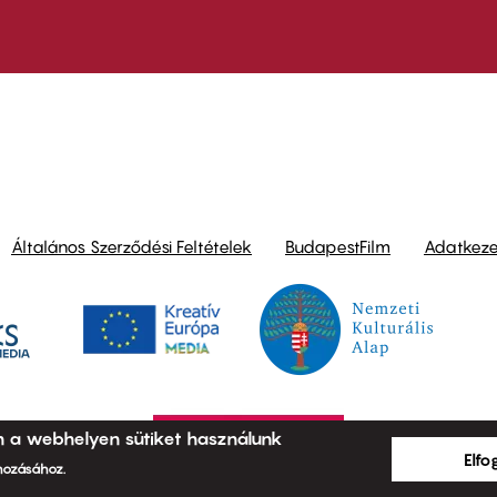
ond
Általános Szerződési Feltételek
BudapestFilm
Adatkezel
n a webhelyen sütiket használunk
Elf
ehozásához.