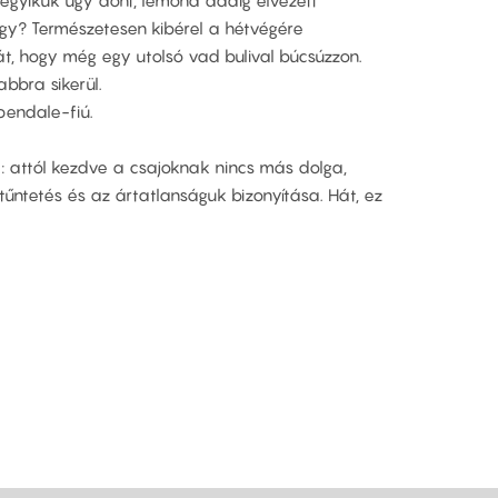
z egyikük úgy dönt, lemond addig élvezett
gy? Természetesen kibérel a hétvégére
át, hogy még egy utolsó vad bulival búcsúzzon.
abbra sikerül.
endale-fiú.
ul: attól kezdve a csajoknak nincs más dolga,
tűntetés és az ártatlanságuk bizonyítása. Hát, ez