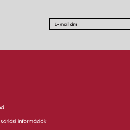
nd
ter
nu
sárlási információk