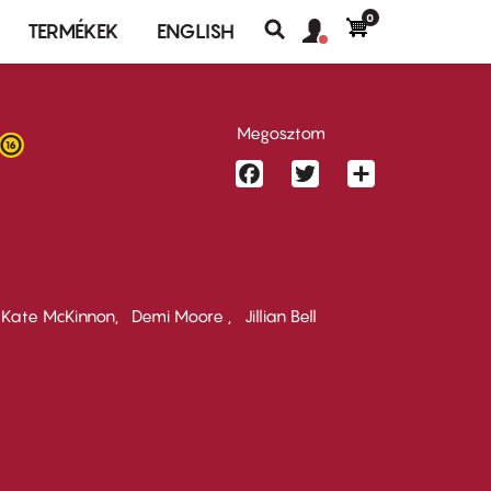
0
Felhasználó
Felhasználói
TERMÉKEK
ENGLISH
fiók
Keresés
fiók
menü
menüje
Megosztom
Facebook
Twitter
Share
Kate McKinnon
Demi Moore
Jillian Bell