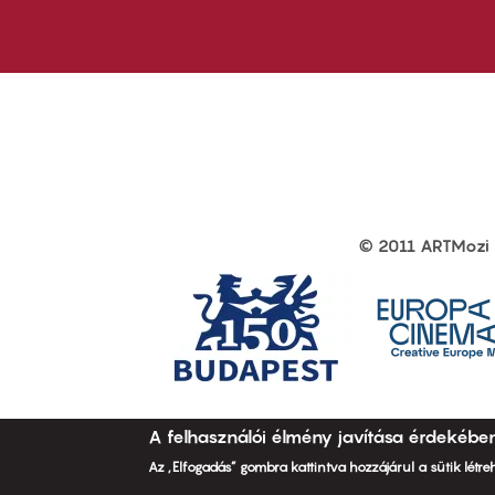
first
sec
© 2011 ARTMozi
Footer
other
links
A felhasználói élmény javítása érdekébe
Az „Elfogadás” gombra kattintva hozzájárul a sütik létr