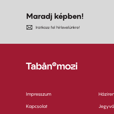
Maradj képben!
Iratkozz fel hírlevelünkre!
Impresszum
Házire
Footer
Foo
menu
me
Kapcsolat
Jegyvá