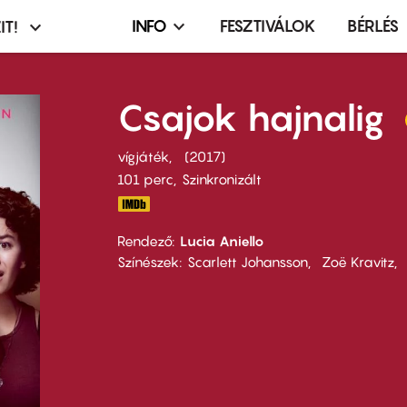
INFO
FESZTIVÁLOK
BÉRLÉS
IT!
Infó,
asztó
esemény,
terembérlés
Csajok hajnalig
menü
vígjáték
2017
101 perc,
Szinkronizált
Rendező
Lucia Aniello
Színészek
Scarlett Johansson
Zoë Kravitz