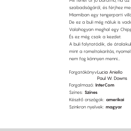
Mit tehet öt jó barátnő, ha a
szabadságáról, és férjhez me
Miamiban egy tengerparti vill
De ez a buli még náluk is vad
Valahogyan meghal egy Chipp
És ez még csak a kezdet.
A buli folytatódik, de átalak
mint a romeltakarítás, nyomel
nem fog könnyen menni...
Forgatókönyv
Lucia Aniello
Paul W. Downs
Forgalmazó
InterCom
Színes
Színes
Készítő országok
amerikai
Szinkron nyelvek
magyar