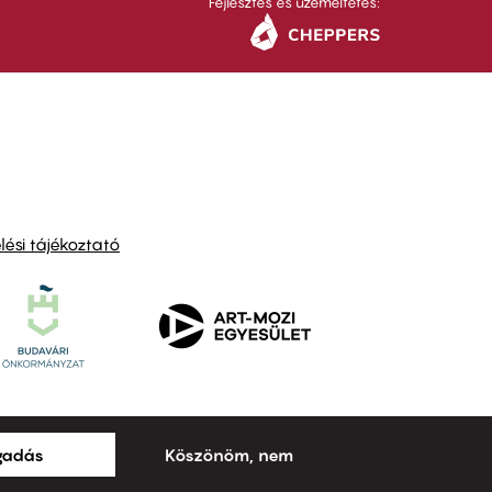
Fejlesztés és üzemeltetés:
ési tájékoztató
ogadás
Köszönöm, nem