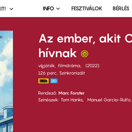
INFO
FESZTIVÁLOK
BÉRLÉS
IT!
Infó,
asztó
esemény,
terembérlés
Az ember, akit 
menü
hívnak
vígjáték
filmdráma
2022
126 perc,
Szinkronizált
Rendező
Marc Forster
Színészek
Tom Hanks
Manuel Garcia-Rulfo