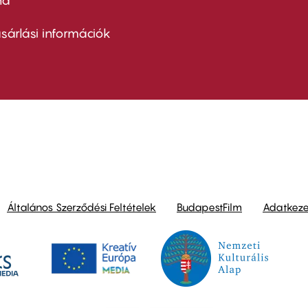
nd
ter
nu
sárlási információk
ond
Általános Szerződési Feltételek
BudapestFilm
Adatkezel