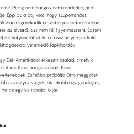
réme. Pedig nem hangos, nem rendetlen, nem
ője. Épp az a baj vele, hogy szuperrendes,
niákusan ragaszkodik a szabályok betartásához.
tér az elveitől, azt nem fél figyelmeztetni. Sosem
iltető kutyasétáltatók, a rossz helyen parkoló
os kihágásokra vetemedő lapkihordók
gy Dél-Amerikából érkezett család, amelyik
élethez. Kicsit hangosabbak. Kicsit
zvetlenebbek. És hiába próbálja Otto meggyőzni
öbb szabályra vágyik, ők inkább úgy gondolják,
a az egy kis ricsajjal is jár.
kai