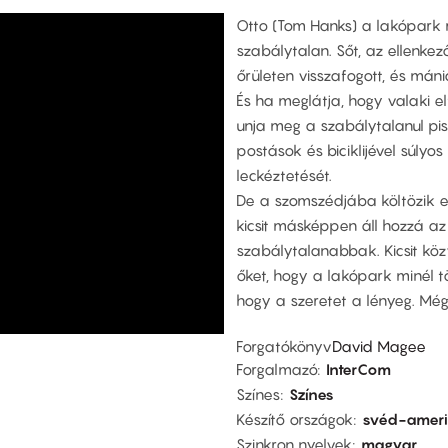
Otto (Tom Hanks) a lakópark 
szabálytalan. Sőt, az ellenkez
őrületen visszafogott, és má
És ha meglátja, hogy valaki el
unja meg a szabálytalanul pis
postások és biciklijével súly
leckéztetését.
De a szomszédjába költözik e
kicsit másképpen áll hozzá az 
szabálytalanabbak. Kicsit kö
őket, hogy a lakópark minél t
hogy a szeretet a lényeg. Még h
Forgatókönyv
David Magee
Forgalmazó
InterCom
Színes
Színes
Készítő országok
svéd-ameri
Szinkron nyelvek
magyar