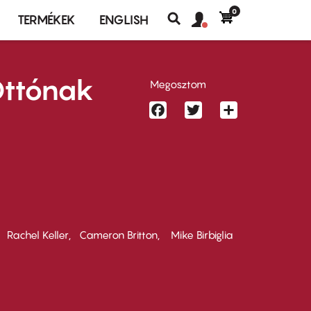
0
Felhasználó
Felhasználói
TERMÉKEK
ENGLISH
fiók
Keresés
fiók
menü
menüje
Ottónak
Megosztom
Facebook
Twitter
Share
Rachel Keller
Cameron Britton
Mike Birbiglia