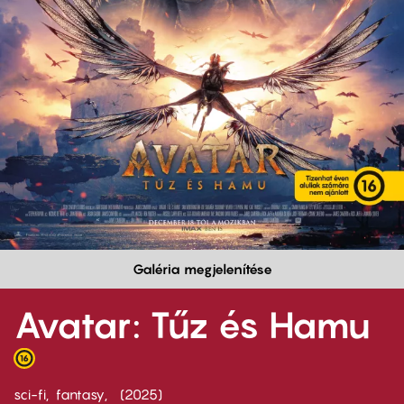
Galéria megjelenítése
Avatar: Tűz és Hamu
sci-fi
fantasy
2025