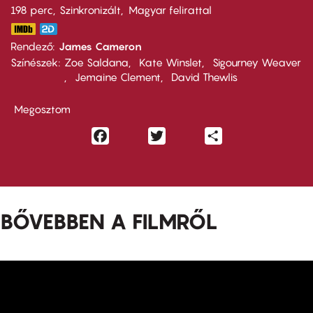
198 perc,
Szinkronizált
Magyar felirattal
Rendező
James Cameron
Színészek
Zoe Saldana
Kate Winslet
Sigourney Weaver
Jemaine Clement
David Thewlis
Megosztom
Facebook
Twitter
Share
BŐVEBBEN A FILMRŐL