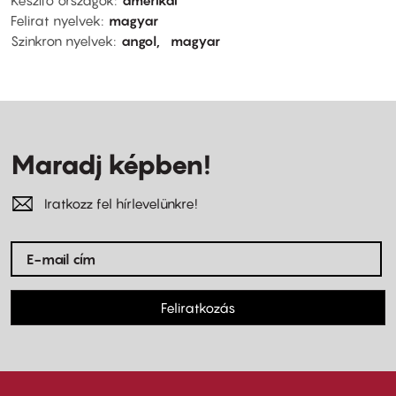
Készítő országok
amerikai
Felirat nyelvek
magyar
Szinkron nyelvek
angol
magyar
Maradj képben!
Iratkozz fel hírlevelünkre!
Feliratkozás