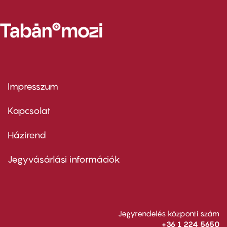
Impresszum
Footer
menu
first
Kapcsolat
Házirend
Footer
menu
second
Jegyvásárlási információk
Jegyrendelés központi szám
+36 1 224 5650