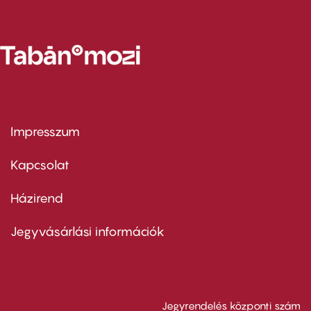
Impresszum
Footer
menu
first
Kapcsolat
Házirend
Footer
menu
second
Jegyvásárlási információk
Jegyrendelés központi szám