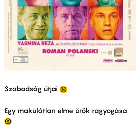
Szabadság útjai
Egy makulátlan elme örök ragyogása