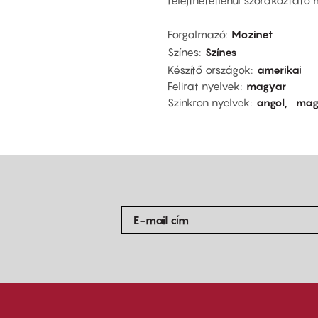
felejthetetlenül szórakoztató
Forgalmazó
Mozinet
Színes
Színes
Készítő országok
amerikai
Felirat nyelvek
magyar
Szinkron nyelvek
angol
mag