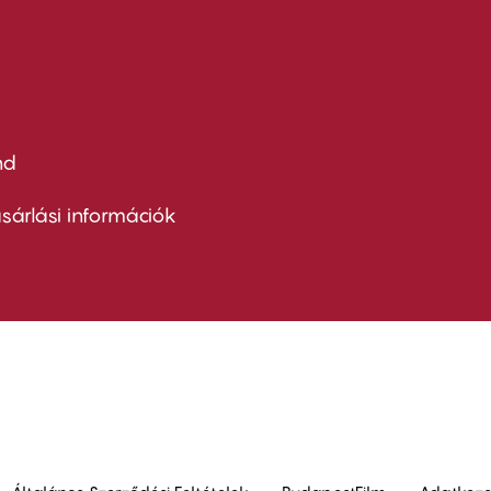
nd
ter
nu
sárlási információk
ond