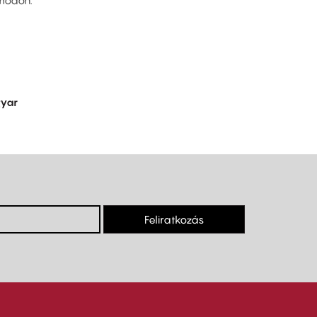
 módon.
yar
Feliratkozás