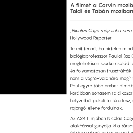
A filmet a Corvin mozib
Toldi és Tabán moziban 
„Nicolas Cage még soha nem v
Hollywood Reporter
Te mit tennél, ha hirtelen min
biológiaprofesszor Paullal (az
meglehetősen szürke családi él
és folyamatosan frusztrálták a
nem a végre-valahára megírt
Paul egyre több ember álmába
korábban sohasem találkozott
helyzetből pokoli tortúra lesz
rajongói ellene fordulnak.
Az A24 filmjében Nicolas Cage
alakítással gúnyolja ki a társ