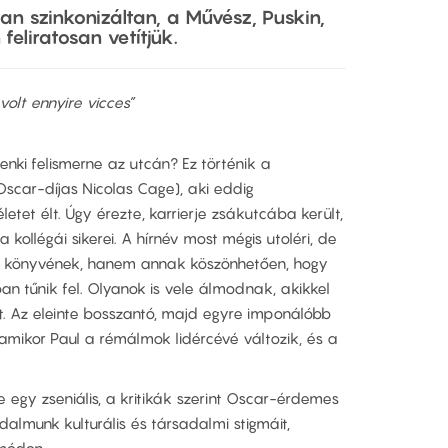
an szinkonizáltan, a Művész, Puskin,
feliratosan vetítjük.
olt ennyire vicces”
denki felismerne az utcán? Ez történik a
 Oscar-díjas Nicolas Cage), aki eddig
etet élt. Úgy érezte, karrierje zsákutcába került,
 kollégái sikerei. A hírnév most mégis utoléri, de
 könyvének, hanem annak köszönhetően, hogy
n tűnik fel. Olyanok is vele álmodnak, akikkel
. Az eleinte bosszantó, majd egyre imponálóbb
, amikor Paul a rémálmok lidércévé változik, és a
 egy zseniális, a kritikák szerint Oscar-érdemes
adalmunk kulturális és társadalmi stigmáit,