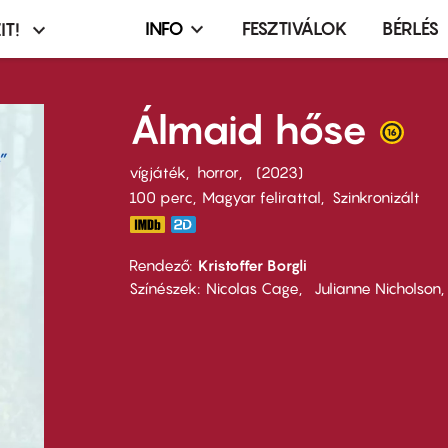
INFO
FESZTIVÁLOK
BÉRLÉS
IT!
Infó,
asztó
esemény,
terembérlés
Álmaid hőse
menü
vígjáték
horror
2023
100 perc,
Magyar felirattal
Szinkronizált
Rendező
Kristoffer Borgli
Színészek
Nicolas Cage
Julianne Nicholson