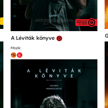
G
A Léviták könyve
Mozik: