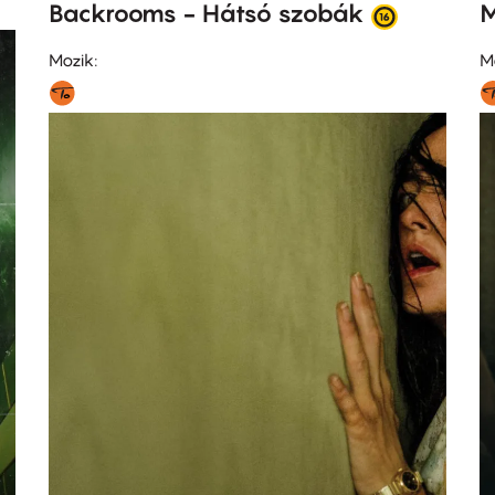
Backrooms - Hátsó szobák
M
Mozik:
M