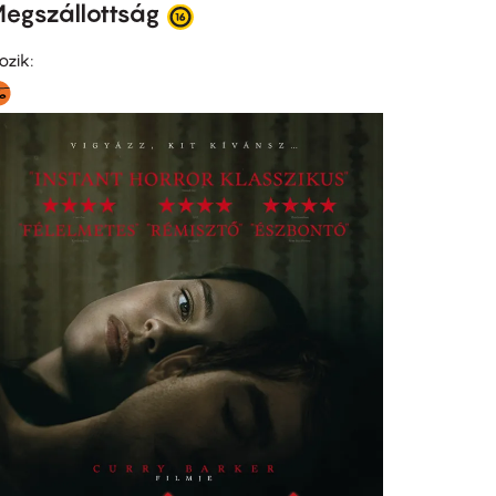
egszállottság
ozik: