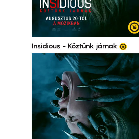
Insidious - Köztünk járnak