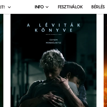
INFO
FESZTIVÁLOK
BÉRLÉS
IT!
Infó,
asztó
esemény,
terembérlés
menü