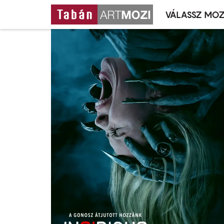
VÁLASSZ MOZ
Mozivál
Ugrás
menü
a
tartalomra