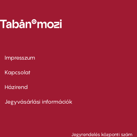
Impresszum
Footer
menu
first
Kapcsolat
Házirend
Footer
menu
second
Jegyvásárlási információk
Jegyrendelés központi szám