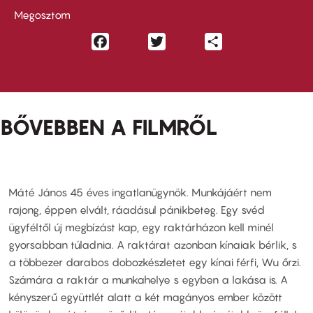
Megosztom
Facebook
Twitter
Share
BŐVEBBEN A FILMRŐL
Máté János 45 éves ingatlanügynök. Munkájáért nem
rajong, éppen elvált, ráadásul pánikbeteg. Egy svéd
ügyféltől új megbízást kap, egy raktárházon kell minél
gyorsabban túladnia. A raktárat azonban kínaiak bérlik, s
a többezer darabos dobozkészletet egy kínai férfi, Wu őrzi.
Számára a raktár a munkahelye s egyben a lakása is. A
kényszerű együttlét alatt a két magányos ember között