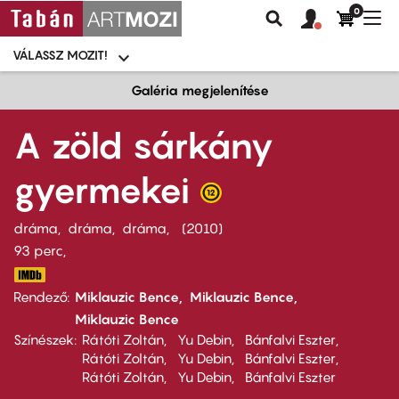
0
Felhasználói
Felhasznál
Nav
Keresés
fiók
fiók
átk
menü
menüje
VÁLASSZ MOZIT!
Moziválasztó
menü
Ugrás
Galéria megjelenítése
a
tartalomra
A zöld sárkány
gyermekei
dráma
dráma
dráma
2010
93 perc,
Rendező
Miklauzic Bence
Miklauzic Bence
Miklauzic Bence
Színészek
Rátóti Zoltán
Yu Debin
Bánfalvi Eszter
Rátóti Zoltán
Yu Debin
Bánfalvi Eszter
Rátóti Zoltán
Yu Debin
Bánfalvi Eszter