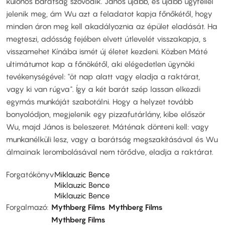
különös barátság szövődik. János újabb, és újabb ügyféllel
jelenik meg, ám Wu azt a feladatot kapja főnőkétől, hogy
minden áron meg kell akadályoznia az épület eladását. Ha
megteszi, adósság fejében elvett útlevelét visszakapja, s
visszamehet Kínába ismét új életet kezdeni. Közben Máté
ultimátumot kap a főnökétől, aki elégedetlen ügynöki
tevékenységével: "öt nap alatt vagy eladja a raktárat,
vagy ki van rúgva". Így a két barát szép lassan elkezdi
egymás munkáját szabotálni. Hogy a helyzet tovább
bonyolódjon, megjelenik egy pizzafutárlány, kibe először
Wu, majd János is beleszeret. Máténak dönteni kell: vagy
munkanélküli lesz, vagy a barátság megszakításával és Wu
álmainak lerombolásával nem törődve, eladja a raktárat.
Forgatókönyv
Miklauzic Bence
Miklauzic Bence
Miklauzic Bence
Forgalmazó
Mythberg Films
Mythberg Films
Mythberg Films