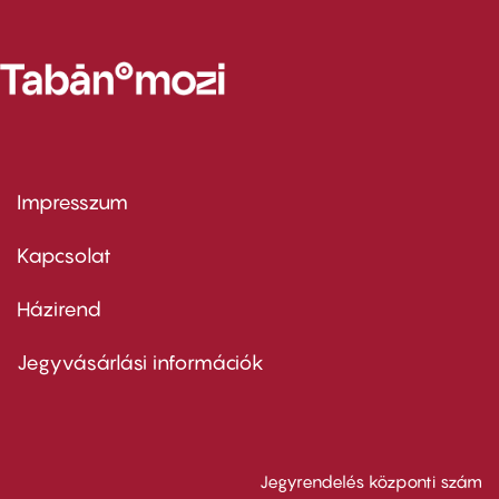
Impresszum
Footer
menu
first
Kapcsolat
Házirend
Footer
menu
second
Jegyvásárlási információk
Jegyrendelés központi szám