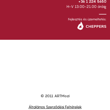
+36 1 224 5650
H-V 13.00-21.00 óráig
Fejlesztés és üzemeltetés:
© 2011 ARTMozi
Footer
other
links
Általános Szerződési Feltételek