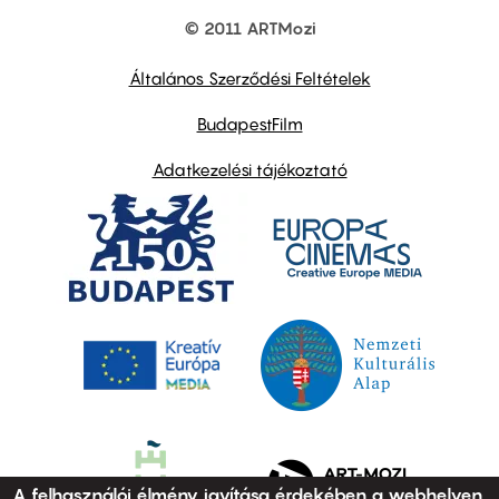
© 2011 ARTMozi
Footer
other
links
Általános Szerződési Feltételek
BudapestFilm
Adatkezelési tájékoztató
A felhasználói élmény javítása érdekében a webhelyen