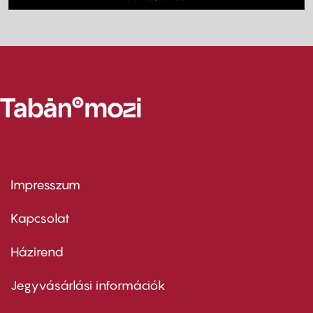
Impresszum
Footer
menu
first
Kapcsolat
Házirend
Footer
menu
second
Jegyvásárlási információk