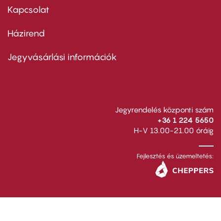
first
Kapcsolat
Házirend
Footer
menu
second
Jegyvásárlási információk
Jegyrendelés központi szám
+36 1 224 5650
H-V 13.00-21.00 óráig
Fejlesztés és üzemeltetés: