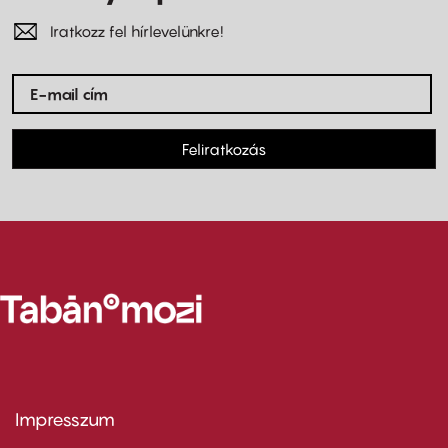
Iratkozz fel hírlevelünkre!
Feliratkozás
Impresszum
Footer
menu