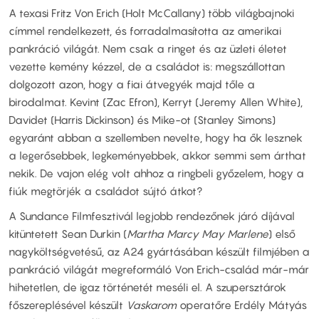
A texasi Fritz Von Erich (Holt McCallany) több világbajnoki
címmel rendelkezett, és forradalmasította az amerikai
pankráció világát. Nem csak a ringet és az üzleti életet
vezette kemény kézzel, de a családot is: megszállottan
dolgozott azon, hogy a fiai átvegyék majd tőle a
birodalmat. Kevint (Zac Efron), Kerryt (Jeremy Allen White),
Davidet (Harris Dickinson) és Mike-ot (Stanley Simons)
egyaránt abban a szellemben nevelte, hogy ha ők lesznek
a legerősebbek, legkeményebbek, akkor semmi sem árthat
nekik. De vajon elég volt ahhoz a ringbeli győzelem, hogy a
fiúk megtörjék a családot sújtó átkot?
A Sundance Filmfesztivál legjobb rendezőnek járó díjával
kitüntetett Sean Durkin (
Martha Marcy May Marlene
) első
nagyköltségvetésű, az A24 gyártásában készült filmjében a
pankráció világát megreformáló Von Erich-család már-már
hihetetlen, de igaz történetét meséli el. A szupersztárok
főszereplésével készült
Vaskarom
operatőre Erdély Mátyás