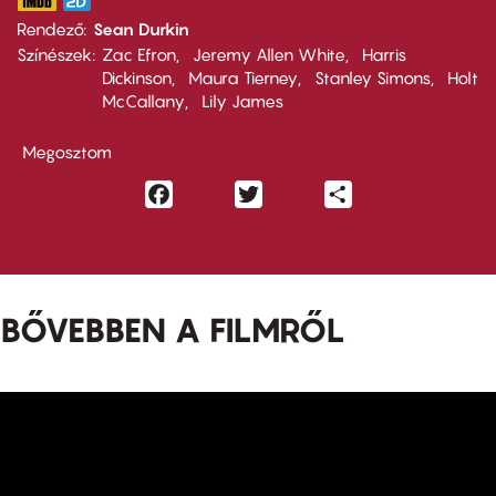
Rendező
Sean Durkin
Színészek
Zac Efron
Jeremy Allen White
Harris
Dickinson
Maura Tierney
Stanley Simons
Holt
McCallany
Lily James
Megosztom
Facebook
Twitter
Share
BŐVEBBEN A FILMRŐL