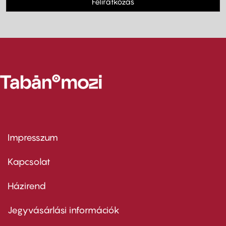
Feliratkozás
Impresszum
Footer
menu
first
Kapcsolat
Házirend
Footer
menu
second
Jegyvásárlási információk