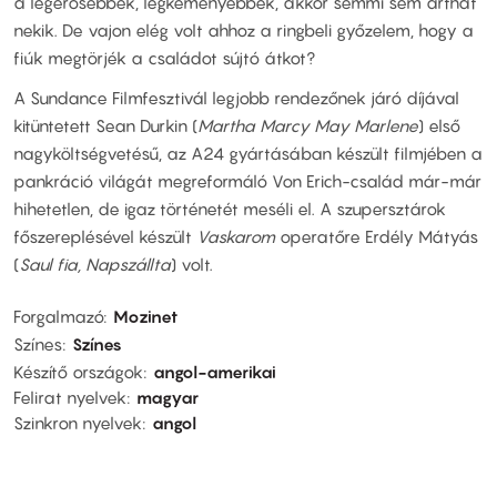
a legerősebbek, legkeményebbek, akkor semmi sem árthat
nekik. De vajon elég volt ahhoz a ringbeli győzelem, hogy a
fiúk megtörjék a családot sújtó átkot?
A Sundance Filmfesztivál legjobb rendezőnek járó díjával
kitüntetett Sean Durkin (
Martha Marcy May Marlene
) első
nagyköltségvetésű, az A24 gyártásában készült filmjében a
pankráció világát megreformáló Von Erich-család már-már
hihetetlen, de igaz történetét meséli el. A szupersztárok
főszereplésével készült
Vaskarom
operatőre Erdély Mátyás
(
Saul fia, Napszállta
) volt.
Forgalmazó
Mozinet
Színes
Színes
Készítő országok
angol-amerikai
Felirat nyelvek
magyar
Szinkron nyelvek
angol