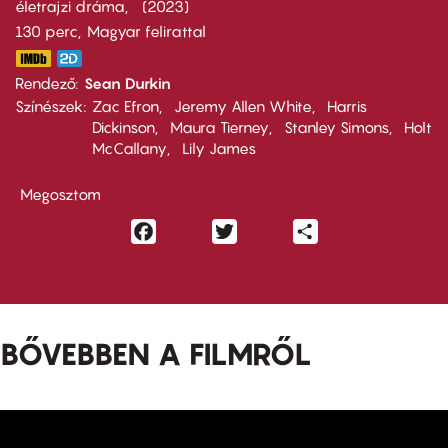
életrajzi dráma
2023
130 perc,
Magyar felirattal
Rendező
Sean Durkin
Színészek
Zac Efron
Jeremy Allen White
Harris
Dickinson
Maura Tierney
Stanley Simons
Holt
McCallany
Lily James
Megosztom
Facebook
Twitter
Share
BŐVEBBEN A FILMRŐL