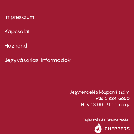
Impresszum
Footer
menu
first
Kapcsolat
Házirend
Footer
menu
second
Jegyvásárlási információk
Jegyrendelés központi szám
+36 1 224 5650
H-V 13.00-21.00 óráig
Fejlesztés és üzemeltetés: