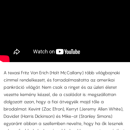
A texasi Fritz Von Erich (Holt McCallany) több világbajnoki
címmel rendelkezett, és forradalmasította az amerikai
pankráció világát. Nem csak a ringet és az üzleti életet
vezette kemény kézzel, de a családot is: megszállottan
dolgozott azon, hogy a fiai átvegyék majd tőle a
birodalmat. Kevint (Zac Efron), Kerryt (Jeremy Allen White),
Davidet (Harris Dickinson) és Mike-ot (Stanley Simons)
egyaránt abban a szellemben nevelte, hogy ha ők lesznek