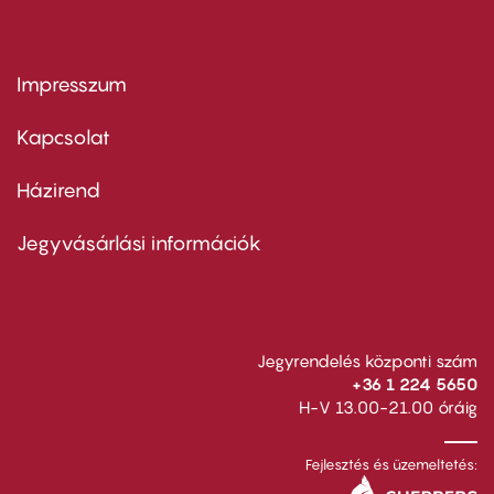
Impresszum
Footer
menu
first
Kapcsolat
Házirend
Footer
menu
second
Jegyvásárlási információk
Jegyrendelés központi szám
+36 1 224 5650
H-V 13.00-21.00 óráig
Fejlesztés és üzemeltetés: