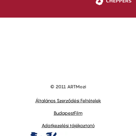
© 2011 ARTMozi
Footer
other
links
Általános Szerződési Feltételek
BudapestFilm
Adatkezelési tájékoztató