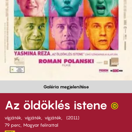
Galéria megjelenítése
Az öldöklés istene
vígjáték
vígjáték
vígjáték
2011
79 perc,
Magyar felirattal