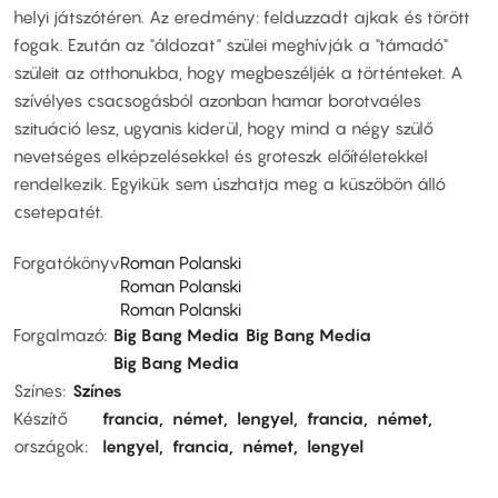
helyi játszótéren. Az eredmény: felduzzadt ajkak és törött
fogak. Ezután az "áldozat" szülei meghívják a "támadó"
szüleit az otthonukba, hogy megbeszéljék a történteket. A
szívélyes csacsogásból azonban hamar borotvaéles
szituáció lesz, ugyanis kiderül, hogy mind a négy szülő
nevetséges elképzelésekkel és groteszk előítéletekkel
rendelkezik. Egyikük sem úszhatja meg a küszöbön álló
csetepatét.
Forgatókönyv
Roman Polanski
Roman Polanski
Roman Polanski
Forgalmazó
Big Bang Media
Big Bang Media
Big Bang Media
Színes
Színes
Készítő
francia
német
lengyel
francia
német
országok
lengyel
francia
német
lengyel