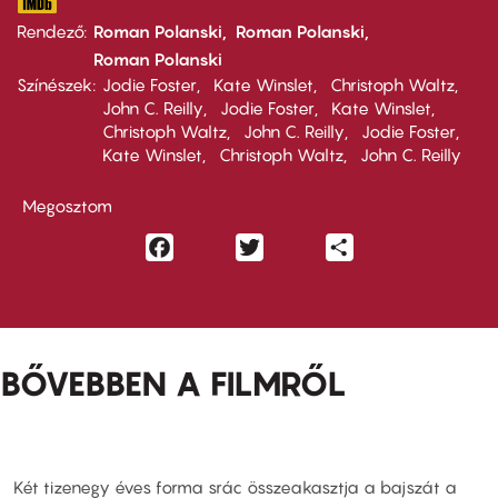
Rendező
Roman Polanski
Roman Polanski
Roman Polanski
Színészek
Jodie Foster
Kate Winslet
Christoph Waltz
John C. Reilly
Jodie Foster
Kate Winslet
Christoph Waltz
John C. Reilly
Jodie Foster
Kate Winslet
Christoph Waltz
John C. Reilly
Megosztom
Facebook
Twitter
Share
BŐVEBBEN A FILMRŐL
Két tizenegy éves forma srác összeakasztja a bajszát a