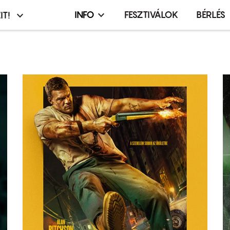
INFO
FESZTIVÁLOK
BÉRLÉS
IT!
Infó,
asztó
esemény,
terembérlés
menü