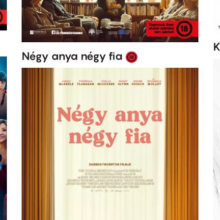
K
Négy anya négy fia