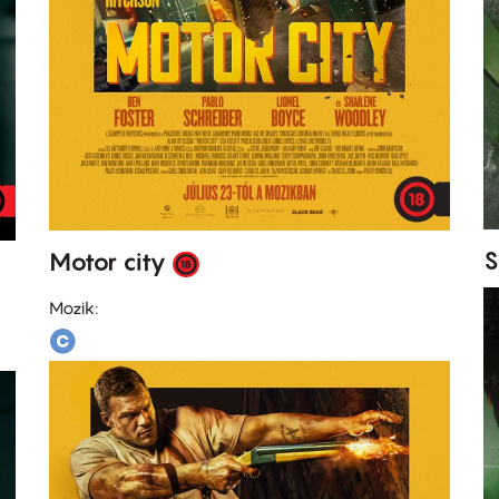
S
Motor city
Mozik: