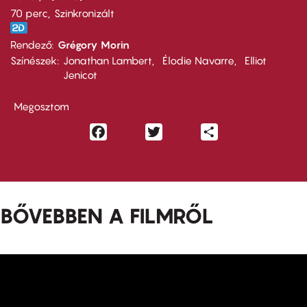
70 perc,
Szinkronizált
Rendező
Grégory Morin
Színészek
Jonathan Lambert
Élodie Navarre
Elliot
Jenicot
Megosztom
Facebook
Twitter
Share
BŐVEBBEN A FILMRŐL