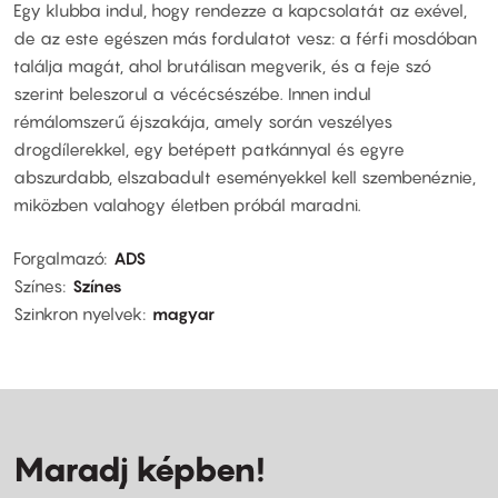
Egy klubba indul, hogy rendezze a kapcsolatát az exével,
de az este egészen más fordulatot vesz: a férfi mosdóban
találja magát, ahol brutálisan megverik, és a feje szó
szerint beleszorul a vécécsészébe. Innen indul
rémálomszerű éjszakája, amely során veszélyes
drogdílerekkel, egy betépett patkánnyal és egyre
abszurdabb, elszabadult eseményekkel kell szembenéznie,
miközben valahogy életben próbál maradni.
Forgalmazó
ADS
Színes
Színes
Szinkron nyelvek
magyar
Maradj képben!