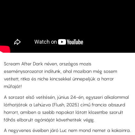
Scream After Dark néven, országos mozis
eseménysorozatot indítunk, ahol moziban még sosem
vetített, ritka és niche kincsekkel ünnepeljük a horror
műfaját!
A sorozat első vetítésén, június 24-én, egyszeri alkalommal
láthatjátok a Lehúzva (Flush, 2025) című francia abszurd
horrort, amiben a szebb napokat látott klozettbe szorult
főhős elborult agóniáját követhetitek végig.
A negyvenes éveiben járó Luc nem mond nemet a kokainra.