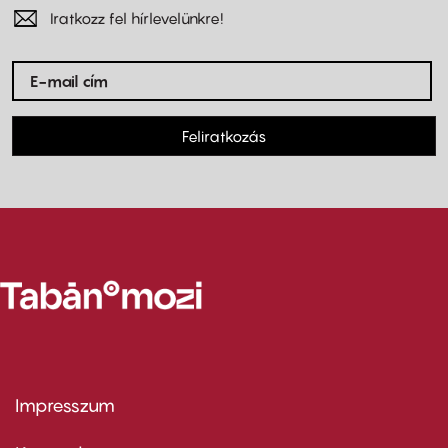
Iratkozz fel hírlevelünkre!
Feliratkozás
Impresszum
Footer
menu
first