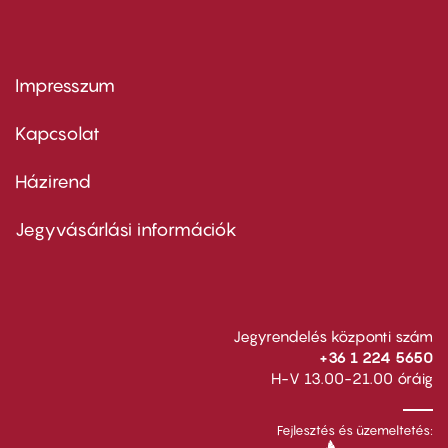
Impresszum
Footer
menu
first
Kapcsolat
Házirend
Footer
menu
second
Jegyvásárlási információk
Jegyrendelés központi szám
+36 1 224 5650
H-V 13.00-21.00 óráig
Fejlesztés és üzemeltetés: