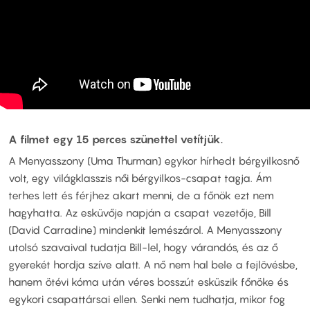
A filmet egy 15 perces szünettel vetítjük.
A Menyasszony (Uma Thurman) egykor hírhedt bérgyilkosnő
volt, egy világklasszis női bérgyilkos-csapat tagja. Ám
terhes lett és férjhez akart menni, de a főnök ezt nem
hagyhatta. Az esküvője napján a csapat vezetője, Bill
(David Carradine) mindenkit lemészárol. A Menyasszony
utolsó szavaival tudatja Bill-lel, hogy várandós, és az ő
gyerekét hordja szíve alatt. A nő nem hal bele a fejlövésbe,
hanem ötévi kóma után véres bosszút esküszik főnöke és
egykori csapattársai ellen. Senki nem tudhatja, mikor fog