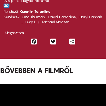
275 perc,
Magyar felirattal
Rendező
Quentin Tarantino
Színészek
Uma Thurman
David Carradine
Daryl Hannah
Lucy Liu
Michael Madsen
Megosztom
Facebook
Twitter
Share
BŐVEBBEN A FILMRŐL