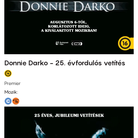
Donnie Darko - 25. évfordulós vetítés
Premier
Mozik: