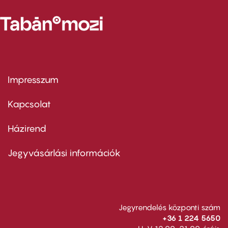
Impresszum
Footer
menu
first
Kapcsolat
Házirend
Footer
menu
second
Jegyvásárlási információk
Jegyrendelés központi szám
+36 1 224 5650