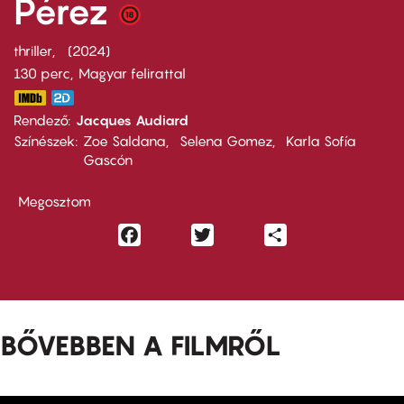
Pérez
thriller
2024
130 perc,
Magyar felirattal
Rendező
Jacques Audiard
Színészek
Zoe Saldana
Selena Gomez
Karla Sofía
Gascón
Megosztom
Facebook
Twitter
Share
BŐVEBBEN A FILMRŐL