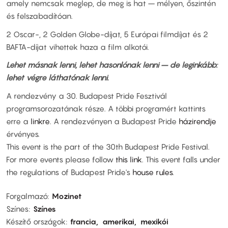
amely nemcsak meglep, de meg is hat – mélyen, őszintén
és felszabadítóan.
2 Oscar-, 2 Golden Globe-díjat, 5 Európai filmdíjat és 2
BAFTA-díjat vihettek haza a film alkotói.
Lehet másnak lenni, lehet hasonlónak lenni – de leginkább:
lehet végre láthatónak lenni.
A rendezvény a 30. Budapest Pride Fesztivál
programsorozatának része. A többi programért kattints
erre a
linkre
. A rendezvényen a Budapest Pride
házirendje
érvényes.
This event is the part of the 30th Budapest Pride Festival.
For more events please follow
this link
. This event falls under
the regulations of Budapest Pride's
house rules
.
Forgalmazó
Mozinet
Színes
Színes
Készítő országok
francia
amerikai
mexikói