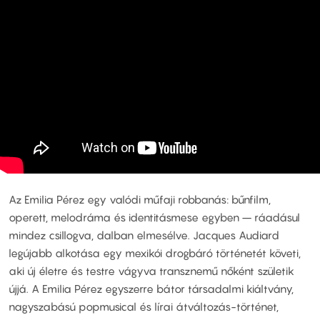
Az Emilia Pérez egy valódi műfaji robbanás: bűnfilm,
operett, melodráma és identitásmese egyben – ráadásul
mindez csillogva, dalban elmesélve. Jacques Audiard
legújabb alkotása egy mexikói drogbáró történetét követi,
aki új életre és testre vágyva transznemű nőként születik
újjá. A Emilia Pérez egyszerre bátor társadalmi kiáltvány,
nagyszabású popmusical és lírai átváltozás-történet,