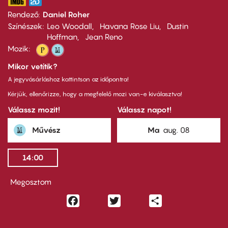
Rendező
Daniel Roher
Színészek
Leo Woodall
Havana Rose Liu
Dustin
Hoffman
Jean Reno
Mozik:
Mikor vetítik?
A jegyvásárláshoz kattintson az időpontra!
Kérjük, ellenőrizze, hogy a megfelelő mozi van-e kiválasztva!
Válassz mozit!
Válassz napot!
Művész
Ma
aug. 08
14:00
Megosztom
Facebook
Twitter
Share