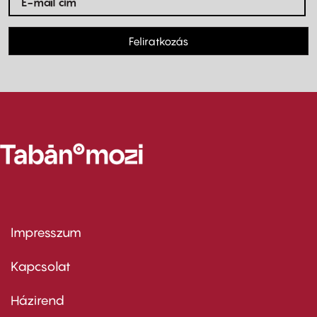
Feliratkozás
Impresszum
Footer
menu
first
Kapcsolat
Házirend
Footer
menu