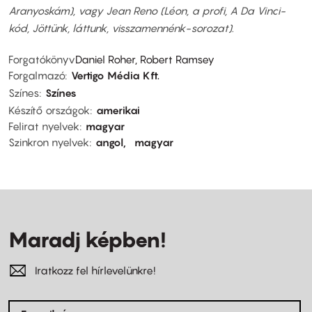
Aranyoskám), vagy Jean Reno (Léon, a profi, A Da Vinci-
kód, Jöttünk, láttunk, visszamennénk-sorozat).
Forgatókönyv
Daniel Roher, Robert Ramsey
Forgalmazó
Vertigo Média Kft.
Színes
Színes
Készítő országok
amerikai
Felirat nyelvek
magyar
Szinkron nyelvek
angol
magyar
Maradj képben!
Iratkozz fel hírlevelünkre!