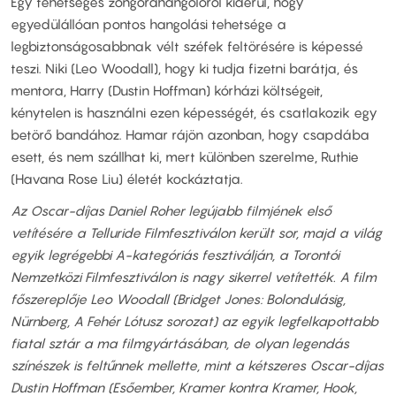
Egy tehetséges zongorahangolóról kiderül, hogy
egyedülállóan pontos hangolási tehetsége a
legbiztonságosabbnak vélt széfek feltörésére is képessé
teszi. Niki (Leo Woodall), hogy ki tudja fizetni barátja, és
mentora, Harry (Dustin Hoffman) kórházi költségeit,
kénytelen is használni ezen képességét, és csatlakozik egy
betörő bandához. Hamar rájön azonban, hogy csapdába
esett, és nem szállhat ki, mert különben szerelme, Ruthie
(Havana Rose Liu) életét kockáztatja.
Az Oscar-díjas Daniel Roher legújabb filmjének első
vetítésére a Telluride Filmfesztiválon került sor, majd a világ
egyik legrégebbi A-kategóriás fesztiválján, a Torontói
Nemzetközi Filmfesztiválon is nagy sikerrel vetítették. A film
főszereplője Leo Woodall (Bridget Jones: Bolondulásig,
Nürnberg, A Fehér Lótusz sorozat) az egyik legfelkapottabb
fiatal sztár a ma filmgyártásában, de olyan legendás
színészek is feltűnnek mellette, mint a kétszeres Oscar-díjas
Dustin Hoffman (Esőember, Kramer kontra Kramer, Hook,