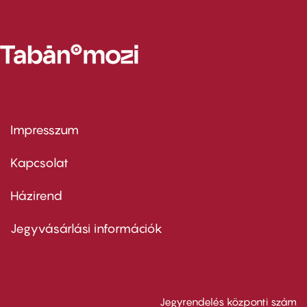
Impresszum
Footer
menu
first
Kapcsolat
Házirend
Footer
menu
second
Jegyvásárlási információk
Jegyrendelés központi szám