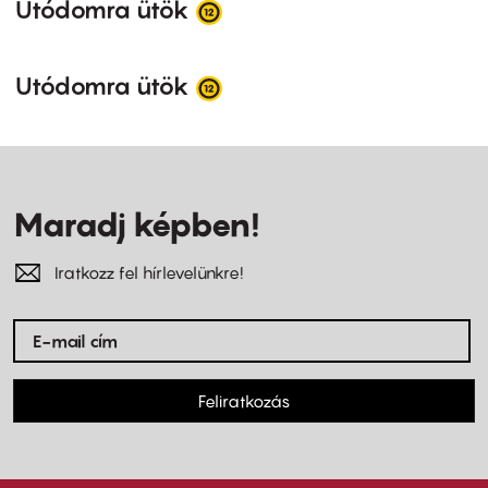
Utódomra ütök
Utódomra ütök
Maradj képben!
Iratkozz fel hírlevelünkre!
Feliratkozás