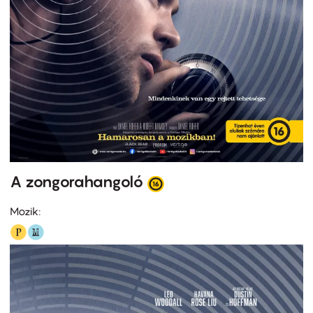
A zongorahangoló
Mozik: