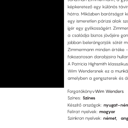
képkeretező egy különös távir
hátra. Miközben barátságot k
egy ismeretlen párizsi alak szo
ígér egy gyilkosságért. Zimm
a családja biztos jövőjére go
jobban belerángatják sötét m
Zimmermann minden értéke - s
fokozatosan darabjaira hulla
A Patricia Highsmith klasszikus
Wim Wendersnek ez a munkája
amelyben a gengszterek és ál
Forgatókönyv
Wim Wenders
Színes
Színes
Készítő országok
nyugat-né
Felirat nyelvek
magyar
Szinkron nyelvek
német
ang