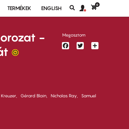
0
Felhasználó
Felhasználói
TERMÉKEK
ENGLISH
fiók
Keresés
fiók
menü
menüje
rozat -
Megosztom
Facebook
Twitter
Share
át
 Kreuzer
Gérard Blain
Nicholas Ray
Samuel