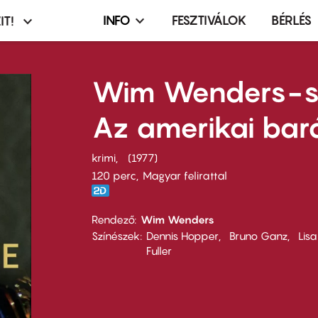
INFO
FESZTIVÁLOK
BÉRLÉS
IT!
Infó,
asztó
esemény,
terembérlés
Wim Wenders-so
menü
Az amerikai bar
krimi
1977
120 perc,
Magyar felirattal
Rendező
Wim Wenders
Színészek
Dennis Hopper
Bruno Ganz
Lisa
Fuller