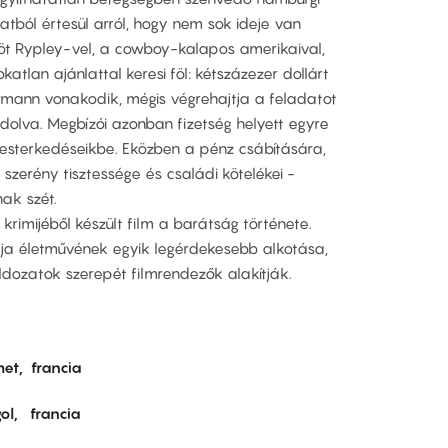
atból értesül arról, hogy nem sok ideje van
öt Rypley-vel, a cowboy-kalapos amerikaival,
katlan ajánlattal keresi föl: kétszázezer dollárt
ermann vonakodik, mégis végrehajtja a feladatot
ndolva. Megbízói azonban fizetség helyett egyre
esterkedéseikbe. Eközben a pénz csábítására,
zerény tisztessége és családi kötelékei -
nak szét.
 krimijéből készült film a barátság története.
 életművének egyik legérdekesebb alkotása,
dozatok szerepét filmrendezők alakítják.
met
francia
ol
francia