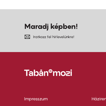
Maradj képben!
Iratkozz fel hírlevelünkre!
Impresszum
Házire
Footer
Foo