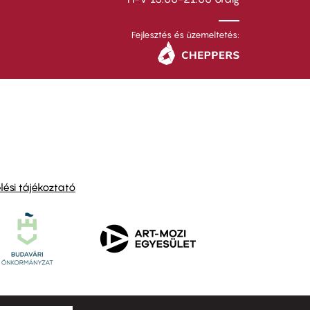
Fejlesztés és üzemeltetés:
ési tájékoztató