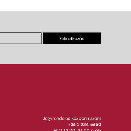
Feliratkozás
Jegyrendelés központi szám
+36 1 224 5650
H-V 13.00-21.00 óráig