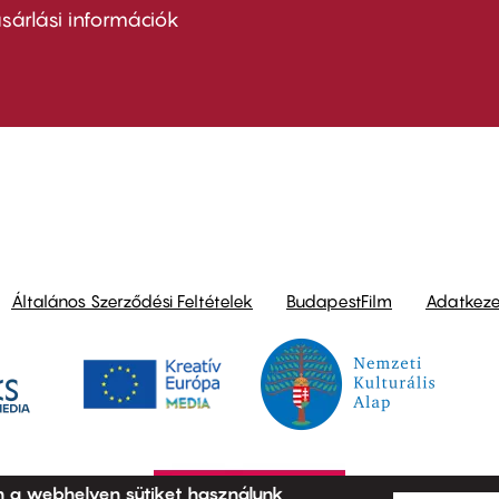
nu
sárlási információk
ond
Általános Szerződési Feltételek
BudapestFilm
Adatkezel
n a webhelyen sütiket használunk