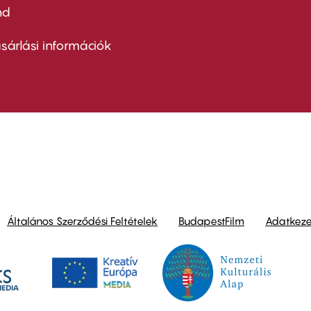
nd
ter
nu
sárlási információk
ond
Általános Szerződési Feltételek
BudapestFilm
Adatkezel