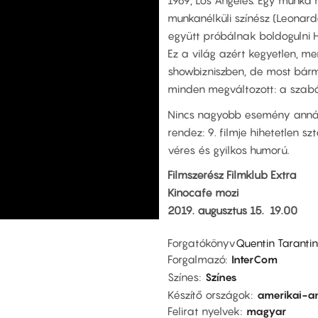
1969, Los Angeles. Egy munka 
munkanélküli színész (Leonardo
együtt próbálnak boldogulni 
Ez a világ azért kegyetlen, me
showbizniszben, de most bárme
minden megváltozott: a szabál
Nincs nagyobb esemény annál 
rendez: 9. filmje hihetetlen sz
véres és gyilkos humorú.
Filmszerész Filmklub Extra
Kinocafe mozi
2019. augusztus 15. 19.00
Forgatókönyv
Quentin Taranti
Forgalmazó
InterCom
Színes
Színes
Készítő országok
amerikai-a
Felirat nyelvek
magyar