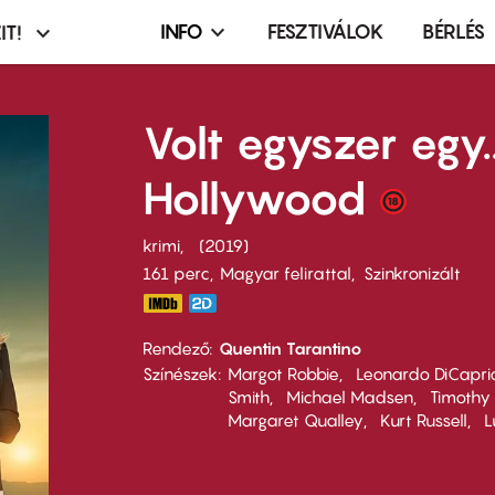
INFO
FESZTIVÁLOK
BÉRLÉS
IT!
Infó,
asztó
esemény,
terembérlés
Volt egyszer egy..
menü
Hollywood
krimi
2019
161 perc,
Magyar felirattal
Szinkronizált
Rendező
Quentin Tarantino
Színészek
Margot Robbie
Leonardo DiCapri
Smith
Michael Madsen
Timothy
Margaret Qualley
Kurt Russell
L