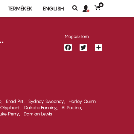
0
Felhasználó
Felhasználói
TERMÉKEK
ENGLISH
fiók
Keresés
fiók
menü
menüje
.
Megosztom
Facebook
Twitter
Share
o
Brad Pitt
Sydney Sweeney
Harley Quinn
 Olyphant
Dakota Fanning
Al Pacino
uke Perry
Damian Lewis