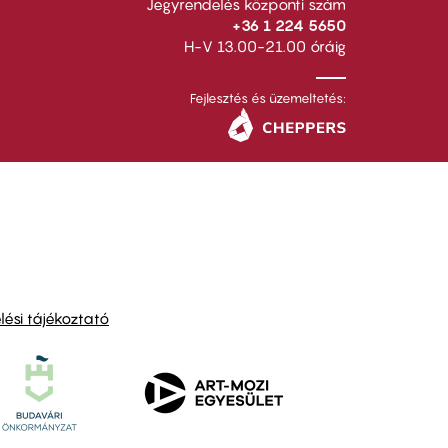
Jegyrendelés központi szám
+36 1 224 5650
H-V 13.00-21.00 óráig
Fejlesztés és üzemeltetés:
ési tájékoztató