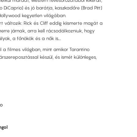
nélkül maradt, western tévésorozatából kikerült,
 DiCaprio) és jó barátja, kaszkadőre (Brad Pitt)
Hollywood kegyetlen világában.
rt változik: Rick és Cliff eddig kiismerte magát a
rre járnak, arra kell rácsodálkozniuk, hogy
yok, a főnökök és a nők is….
a filmes világban, mint amikor Tarantino
társzereposztással készül, és ismét különleges,
no
ngol