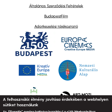
links
Általános Szerződési Feltételek
BudapestFilm
Adatkezelési tájékoztató
A felhasználói élmény javítása érdekében a webhelyen
sütiket használunk
Az „Elfogadás” gombra kattintva hozzájárul a sütik létrehozásához.