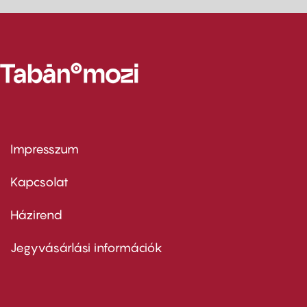
Impresszum
Footer
menu
first
Kapcsolat
Házirend
Footer
menu
second
Jegyvásárlási információk