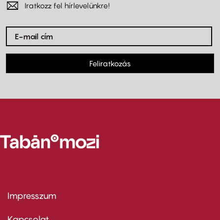
Iratkozz fel hírlevelünkre!
Feliratkozás
Impresszum
Footer
menu
first
Kapcsolat