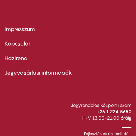
Impresszum
Footer
menu
first
Kapcsolat
Házirend
Footer
menu
second
Jegyvásárlási információk
Jegyrendelés központi szám
+36 1 224 5650
H-V 13.00-21.00 óráig
Fejlesztés és üzemeltetés: