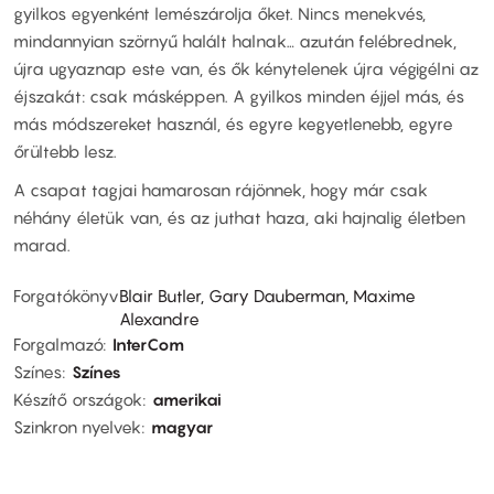
gyilkos egyenként lemészárolja őket. Nincs menekvés,
mindannyian szörnyű halált halnak… azután felébrednek,
újra ugyaznap este van, és ők kénytelenek újra végigélni az
éjszakát: csak másképpen. A gyilkos minden éjjel más, és
más módszereket használ, és egyre kegyetlenebb, egyre
őrültebb lesz.
A csapat tagjai hamarosan rájönnek, hogy már csak
néhány életük van, és az juthat haza, aki hajnalig életben
marad.
Forgatókönyv
Blair Butler, Gary Dauberman, Maxime
Alexandre
Forgalmazó
InterCom
Színes
Színes
Készítő országok
amerikai
Szinkron nyelvek
magyar