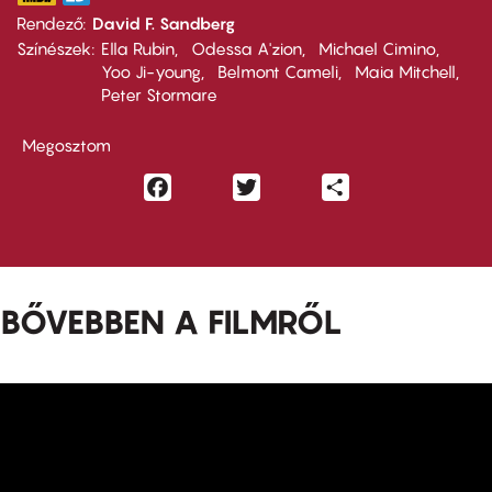
Rendező
David F. Sandberg
Színészek
Ella Rubin
Odessa A'zion
Michael Cimino
Yoo Ji-young
Belmont Cameli
Maia Mitchell
Peter Stormare
Megosztom
Facebook
Twitter
Share
BŐVEBBEN A FILMRŐL