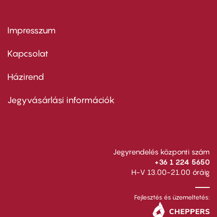
Impresszum
Footer
menu
first
Kapcsolat
Házirend
Footer
menu
second
Jegyvásárlási információk
Jegyrendelés központi szám
+36 1 224 5650
H-V 13.00-21.00 óráig
Fejlesztés és üzemeltetés: