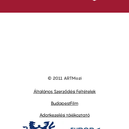
© 2011 ARTMozi
Footer
other
links
Általános Szerződési Feltételek
BudapestFilm
Adatkezelési tájékoztató