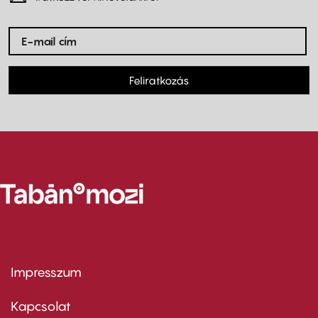
Feliratkozás
Impresszum
Footer
menu
first
Kapcsolat