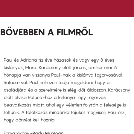
BŐVEBBEN A FILMRŐL
Paul és Adriana tíz éve házasok és vagy egy 8 éves
kislányuk, Mara. Karácsony előtt járunk, amikor már 6
hónapja van viszonya Paul-nak a kislánya fogorvosával,
Raluca-val. Paul nehezen tudja megoldani, hogy a
családjára és a szerelmére is elég időt áldozzon. Karácsony
előtt elviszi Raluca-hoz a kislányát egy fogorvosi
beavatkozás miatt, ahol egy véletlen folytán a felesége is
feltűnik. A találkozás mindenkettőjüket megviseli, Paul érzi,
hogy döntést kell hoznia.
Forgatókönyv
Radu Muntean