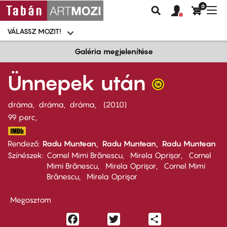
0
Felhasználói
Felhasznál
Nav
Keresés
fiók
fiók
átk
menü
menüje
VÁLASSZ MOZIT!
Moziválasztó
menü
Ugrás
Galéria megjelenítése
a
tartalomra
Ünnepek után
dráma
dráma
dráma
2010
99 perc,
Rendező
Radu Muntean
Radu Muntean
Radu Muntean
Színészek
Cornel Mimi Brănescu
Mirela Oprişor
Cornel
Mimi Brănescu
Mirela Oprişor
Cornel Mimi
Brănescu
Mirela Oprişor
Megosztom
Facebook
Twitter
Share