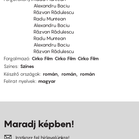
Alexandru Baciu
Răzvan Rădulescu
Radu Muntean
Alexandru Baciu
Răzvan Rădulescu
Radu Muntean
Alexandru Baciu
Răzvan Rădulescu
Forgalmazó
Cirko Film
Cirko Film
Cirko Film
Színes
Színes
Készítő országok
román
román
román
Felirat nyelvek
magyar
Maradj képben!
Iratkozz fel hírlevelünkre!