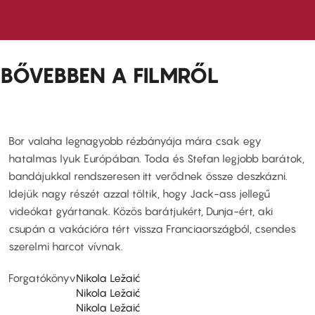
BŐVEBBEN A FILMRŐL
Bor valaha legnagyobb rézbányája mára csak egy
hatalmas lyuk Európában. Toda és Stefan legjobb barátok,
bandájukkal rendszeresen itt verődnek össze deszkázni.
Idejük nagy részét azzal töltik, hogy Jack-ass jellegű
videókat gyártanak. Közös barátjukért, Dunja-ért, aki
csupán a vakációra tért vissza Franciaországból, csendes
szerelmi harcot vívnak.
Forgatókönyv
Nikola Ležaić
Nikola Ležaić
Nikola Ležaić