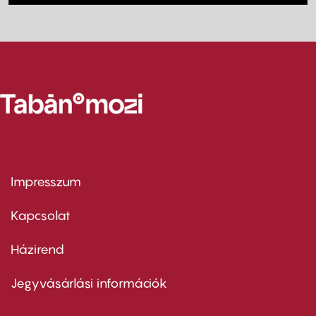
Impresszum
Footer
menu
first
Kapcsolat
Házirend
Footer
menu
second
Jegyvásárlási információk