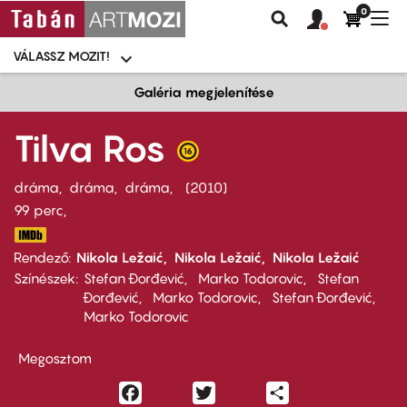
0
Felhasználói
Felhasznál
Nav
Keresés
fiók
fiók
átk
menü
menüje
VÁLASSZ MOZIT!
Moziválasztó
menü
Ugrás
Galéria megjelenítése
a
tartalomra
Tilva Ros
dráma
dráma
dráma
2010
99 perc,
Rendező
Nikola Ležaić
Nikola Ležaić
Nikola Ležaić
Színészek
Stefan Đorđević
Marko Todorovic
Stefan
Đorđević
Marko Todorovic
Stefan Đorđević
Marko Todorovic
Megosztom
Facebook
Twitter
Share