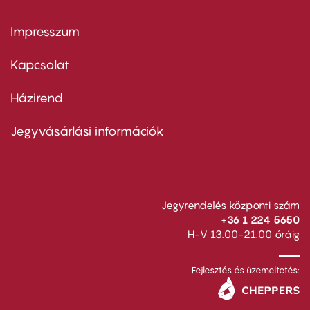
Impresszum
Footer
menu
first
Kapcsolat
Házirend
Footer
menu
second
Jegyvásárlási információk
Jegyrendelés központi szám
+36 1 224 5650
H-V 13.00-21.00 óráig
Fejlesztés és üzemeltetés: