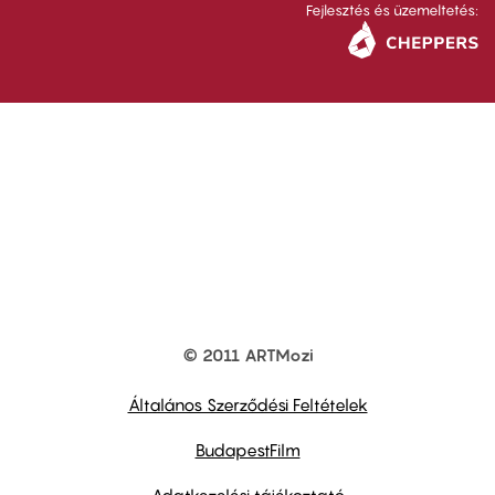
Fejlesztés és üzemeltetés:
© 2011 ARTMozi
Footer
other
links
Általános Szerződési Feltételek
BudapestFilm