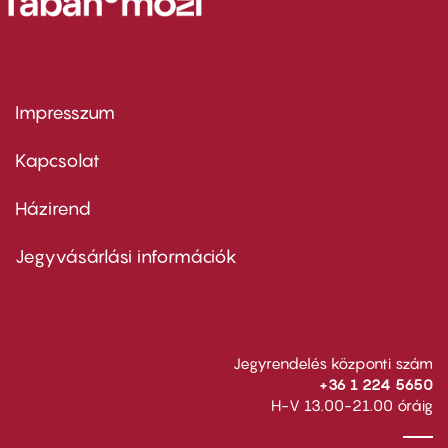
Impresszum
Footer
menu
first
Kapcsolat
Házirend
Footer
menu
second
Jegyvásárlási információk
Jegyrendelés központi szám
+36 1 224 5650
H-V 13.00-21.00 óráig