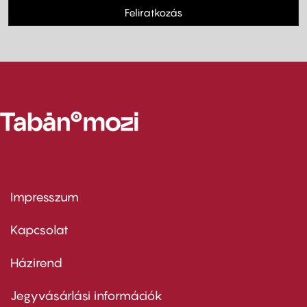
Feliratkozás
Impresszum
Footer
menu
first
Kapcsolat
Házirend
Footer
menu
second
Jegyvásárlási információk