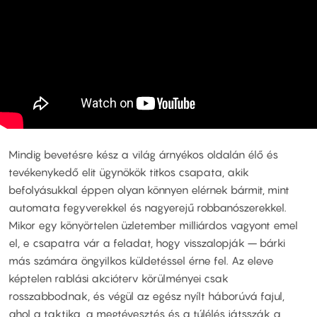
Mindig bevetésre kész a világ árnyékos oldalán élő és
tevékenykedő elit ügynökök titkos csapata, akik
befolyásukkal éppen olyan könnyen elérnek bármit, mint
automata fegyverekkel és nagyerejű robbanószerekkel.
Mikor egy könyörtelen üzletember milliárdos vagyont emel
el, e csapatra vár a feladat, hogy visszalopják – bárki
más számára öngyilkos küldetéssel érne fel. Az eleve
képtelen rablási akcióterv körülményei csak
rosszabbodnak, és végül az egész nyílt háborúvá fajul,
ahol a taktika, a megtévesztés és a túlélés játsszák a