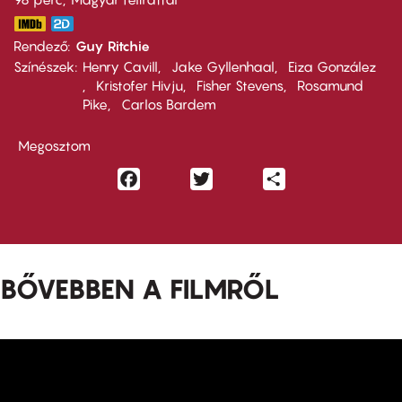
Rendező
Guy Ritchie
Színészek
Henry Cavill
Jake Gyllenhaal
Eiza González
Kristofer Hivju
Fisher Stevens
Rosamund
Pike
Carlos Bardem
Megosztom
Facebook
Twitter
Share
BŐVEBBEN A FILMRŐL