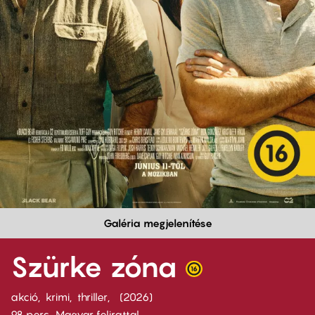
Galéria megjelenítése
Szürke zóna
akció
krimi
thriller
2026
98 perc,
Magyar felirattal