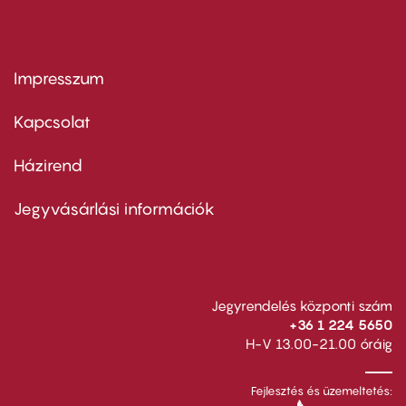
Impresszum
Footer
menu
first
Kapcsolat
Házirend
Footer
menu
second
Jegyvásárlási információk
Jegyrendelés központi szám
+36 1 224 5650
H-V 13.00-21.00 óráig
Fejlesztés és üzemeltetés: