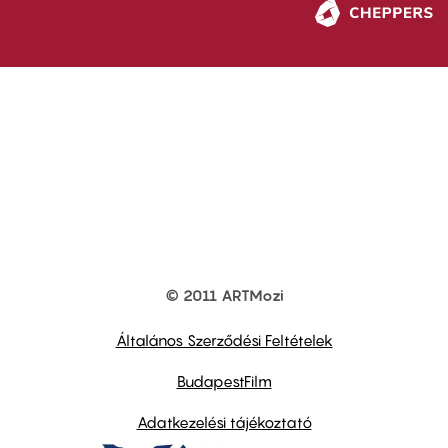
© 2011 ARTMozi
Footer
other
links
Általános Szerződési Feltételek
BudapestFilm
Adatkezelési tájékoztató