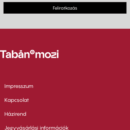
Feliratkozás
Impresszum
Footer
menu
first
Kapcsolat
Házirend
Footer
menu
second
Jegyvásárlási információk