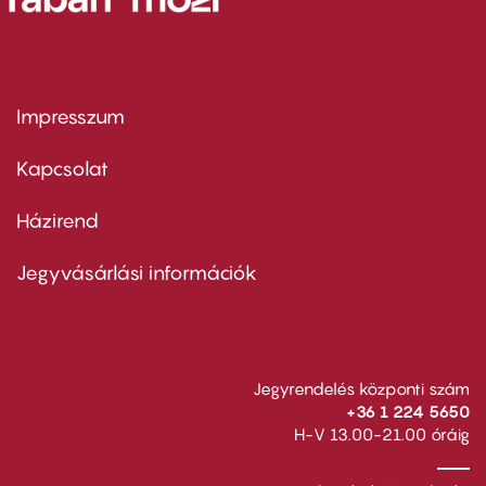
Impresszum
Footer
menu
first
Kapcsolat
Házirend
Footer
menu
second
Jegyvásárlási információk
Jegyrendelés központi szám
+36 1 224 5650
H-V 13.00-21.00 óráig