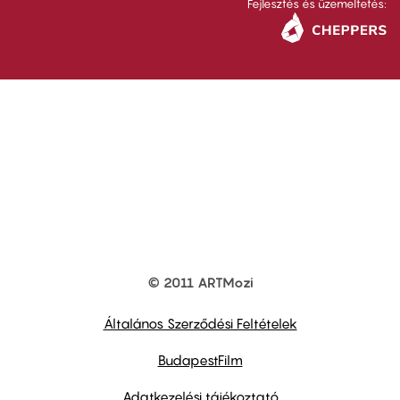
Fejlesztés és üzemeltetés:
© 2011 ARTMozi
Footer
other
links
Általános Szerződési Feltételek
BudapestFilm
Adatkezelési tájékoztató