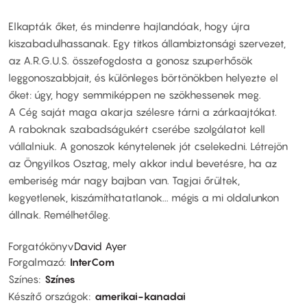
Elkapták őket, és mindenre hajlandóak, hogy újra
kiszabadulhassanak. Egy titkos állambiztonsági szervezet,
az A.R.G.U.S. összefogdosta a gonosz szuperhősök
leggonoszabbjait, és különleges börtönökben helyezte el
őket: úgy, hogy semmiképpen ne szökhessenek meg.
A Cég saját maga akarja szélesre tárni a zárkaajtókat.
A raboknak szabadságukért cserébe szolgálatot kell
vállalniuk. A gonoszok kénytelenek jót cselekedni. Létrejön
az Öngyilkos Osztag, mely akkor indul bevetésre, ha az
emberiség már nagy bajban van. Tagjai őrültek,
kegyetlenek, kiszámíthatatlanok... mégis a mi oldalunkon
állnak. Remélhetőleg.
Forgatókönyv
David Ayer
Forgalmazó
InterCom
Színes
Színes
Készítő országok
amerikai-kanadai