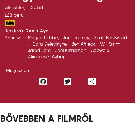
akciófilm
2016
123 perc,
Rendező
David Ayer
Színészek
Margot Robbie
Jai Courtney
Scott Eastwood
Cara Delevingne
Ben Affleck
Will Smith
Jared Leto
Joel Kinnaman
Adewale
Akinnuoye-Agbaje
Megosztom
Facebook
Twitter
Share
BŐVEBBEN A FILMRŐL