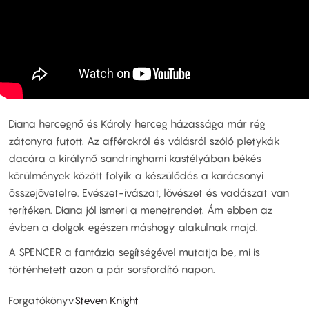
Diana hercegnő és Károly herceg házassága már rég
zátonyra futott. Az afférokról és válásról szóló pletykák
dacára a királynő sandringhami kastélyában békés
körülmények között folyik a készülődés a karácsonyi
összejövetelre. Evészet-ivászat, lövészet és vadászat van
terítéken. Diana jól ismeri a menetrendet. Ám ebben az
évben a dolgok egészen máshogy alakulnak majd.
A SPENCER a fantázia segítségével mutatja be, mi is
történhetett azon a pár sorsfordító napon.
Forgatókönyv
Steven Knight