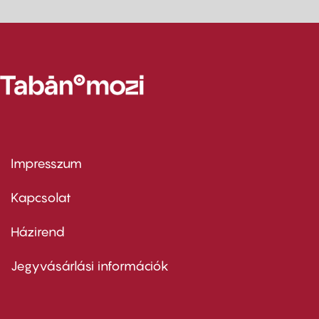
Impresszum
Footer
menu
first
Kapcsolat
Házirend
Footer
menu
second
Jegyvásárlási információk