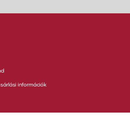
nd
ter
nu
sárlási információk
ond