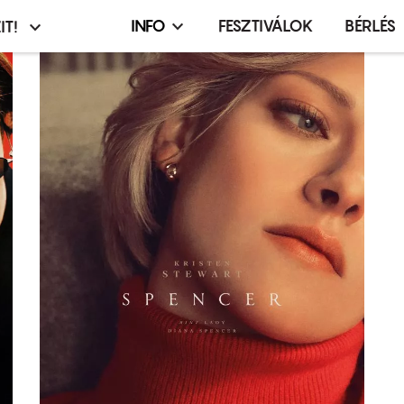
INFO
FESZTIVÁLOK
BÉRLÉS
IT!
Infó,
asztó
esemény,
terembérlés
menü