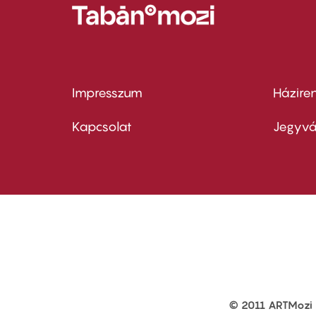
Impresszum
Házire
Footer
Foo
menu
me
Kapcsolat
Jegyvá
first
sec
© 2011 ARTMozi
Footer