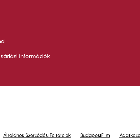
nd
ter
nu
sárlási információk
ond
Általános Szerződési Feltételek
BudapestFilm
Adatkezel