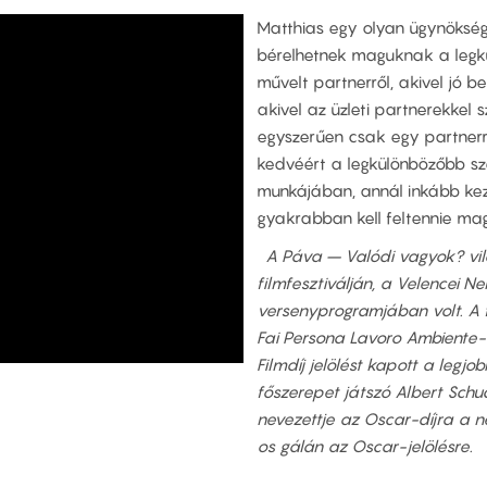
Matthias egy olyan ügynökségn
bérelhetnek maguknak a legk
művelt partnerről, akivel jó be
akivel az üzleti partnerekkel 
egyszerűen csak egy partnerről
kedvéért a legkülönbözőbb sze
munkájában, annál inkább kezd
gyakrabban kell feltennie ma
A Páva – Valódi vagyok? világ
filmfesztiválján, a Velencei Ne
versenyprogramjában volt. A 
Fai Persona Lavoro Ambiente-
Filmdíj jelölést kapott a legj
főszerepet játszó Albert Schuch
nevezettje az Oscar-díjra a 
os gálán az Oscar-jelölésre.