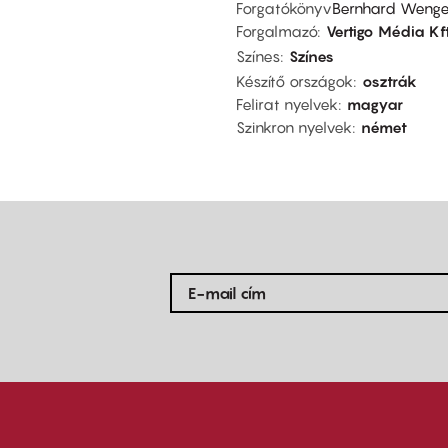
Forgatókönyv
Bernhard Wenge
Forgalmazó
Vertigo Média Kft
Színes
Színes
Készítő országok
osztrák
Felirat nyelvek
magyar
Szinkron nyelvek
német