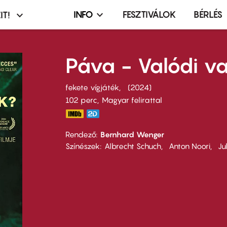
INFO
FESZTIVÁLOK
BÉRLÉS
IT!
Infó,
asztó
esemény,
terembérlés
Páva - Valódi v
menü
fekete vígjáték
2024
102 perc,
Magyar felirattal
Rendező
Bernhard Wenger
Színészek
Albrecht Schuch
Anton Noori
Ju