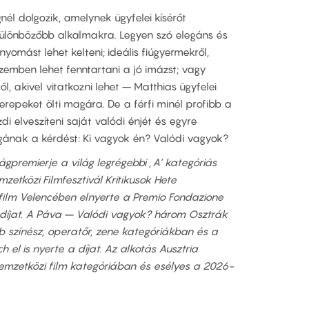
él dolgozik, amelynek ügyfelei kísérőt
ülönbözőbb alkalmakra. Legyen szó elegáns és
nyomást lehet kelteni; ideális fiúgyermekről,
szemben lehet fenntartani a jó imázst; vagy
, akivel vitatkozni lehet – Matthias ügyfelei
repeket ölti magára. De a férfi minél profibb a
i elveszíteni saját valódi énjét és egyre
gának a kérdést: Ki vagyok én? Valódi vagyok?
premierje a világ legrégebbi ‚A‘ kategóriás
mzetközi Filmfesztivál Kritikusok Hete
film Velencében elnyerte a Premio Fondazione
díjat. A Páva – Valódi vagyok? három Osztrák
obb színész, operatőr, zene kategóriákban és a
 el is nyerte a díjat. Az alkotás Ausztria
nemzetközi film kategóriában és esélyes a 2026-