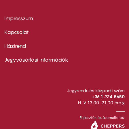
Impresszum
Footer
menu
first
Kapcsolat
Házirend
Footer
menu
second
Jegyvásárlási információk
Jegyrendelés központi szám
+36 1 224 5650
H-V 13.00-21.00 óráig
Fejlesztés és üzemeltetés: