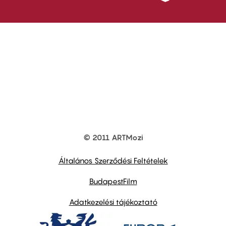
© 2011 ARTMozi
Footer
other
links
Általános Szerződési Feltételek
BudapestFilm
Adatkezelési tájékoztató