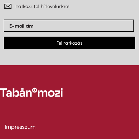
Iratkozz fel hírlevelünkre!
Feliratkozás
Impresszum
Footer
menu
first