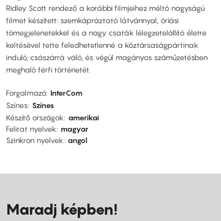
Ridley Scott rendező a korábbi filmjeihez méltó nagyságú
filmet készített: szemkápráztató látvánnyal, óriási
tömegjelenetekkel és a nagy csaták lélegzetelállító életre
keltésével tette feledhetetlenné a köztársaságpártinak
induló, császárrá váló, és végül magányos száműzetésben
meghaló férfi történetét.
Forgalmazó
InterCom
Színes
Színes
Készítő országok
amerikai
Felirat nyelvek
magyar
Szinkron nyelvek
angol
Maradj képben!