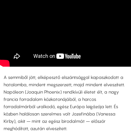
A semmiből jött, elképesztő elszántsággal kapaszkodott a
hatalomba, mindent megszerzett, majd mindent elveszített.
Napóleon (Joaquin Phoenix) rendkívüli életet élt, a nagy
francia forradalom közkatonájából, a harcos
forradalmárból uralkodó, egész Európa leigázója lett. És
közben halálosan szerelmes volt Jozefinába (Vanessa
Kirby), akit – mint az egész birodalmát – először
meghódított, azután elveszített.