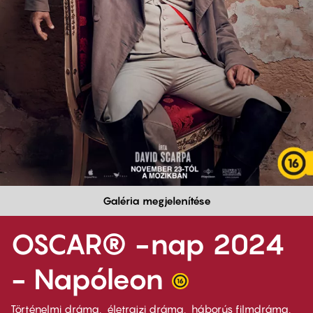
Galéria megjelenítése
OSCAR® -nap 2024
- Napóleon
Történelmi dráma
életrajzi dráma
háborús filmdráma